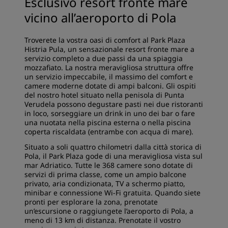
Esclusivo resort fronte mare
vicino all’aeroporto di Pola
Troverete la vostra oasi di comfort al Park Plaza
Histria Pula, un sensazionale resort fronte mare a
servizio completo a due passi da una spiaggia
mozzafiato. La nostra meravigliosa struttura offre
un servizio impeccabile, il massimo del comfort e
camere moderne dotate di ampi balconi. Gli ospiti
del nostro hotel situato nella penisola di Punta
Verudela possono degustare pasti nei due ristoranti
in loco, sorseggiare un drink in uno dei bar o fare
una nuotata nella piscina esterna o nella piscina
coperta riscaldata (entrambe con acqua di mare).
Situato a soli quattro chilometri dalla città storica di
Pola, il Park Plaza gode di una meravigliosa vista sul
mar Adriatico. Tutte le 368 camere sono dotate di
servizi di prima classe, come un ampio balcone
privato, aria condizionata, TV a schermo piatto,
minibar e connessione Wi-Fi gratuita. Quando siete
pronti per esplorare la zona, prenotate
un’escursione o raggiungete l’aeroporto di Pola, a
meno di 13 km di distanza. Prenotate il vostro