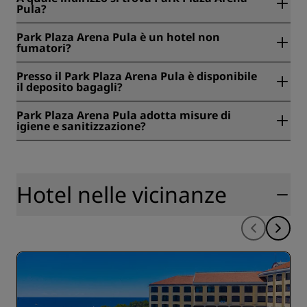
Pula?
Park Plaza Arena Pula is located at Verudella 31, Pola,
Park Plaza Arena Pula è un hotel non
Croazia.
fumatori?
Yes, Park Plaza Arena Pula is a smoke-free hotel.
Presso il Park Plaza Arena Pula è disponibile
il deposito bagagli?
Yes, baggage storage is available at Park Plaza Arena Pula.
Park Plaza Arena Pula adotta misure di
igiene e sanitizzazione?
All Radisson hotels have cleanliness and sanitization
measures in place to ensure the health, safety, and
security of our guests. Learn more here:
https://www.radissonhotels.com/en-us/social-
Hotel nelle vicinanze
responsibility/health-safety