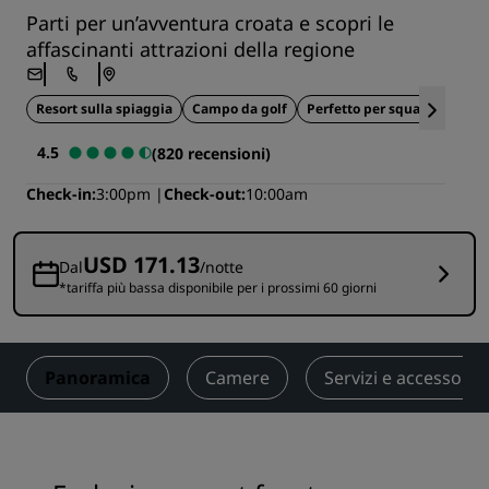
Parti per un’avventura croata e scopri le
affascinanti attrazioni della regione
Resort sulla spiaggia
Campo da golf
Perfetto per squadre sporti
4.5
(820 recensioni)
Check-in
3:00pm
Check-out
10:00am
USD 171.13
Dal
/notte
*tariffa più bassa disponibile per i prossimi 60 giorni
Panoramica
Camere
Servizi e accessori