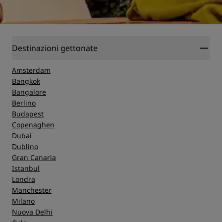
Destinazioni gettonate
Amsterdam
Bangkok
Bangalore
Berlino
Budapest
Copenaghen
Dubai
Dublino
Gran Canaria
Istanbul
Londra
Manchester
Milano
Nuova Delhi