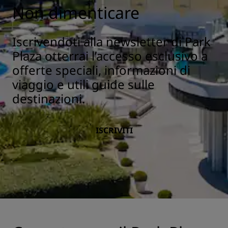
Non dimenticare
Iscrivendoti alla newsletter di Park
Plaza otterrai l’accesso esclusivo a
offerte speciali, informazioni di
viaggio e utili guide sulle
destinazioni.
ISCRIVITI