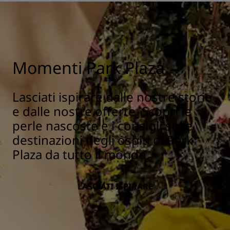
Momenti Park Plaza
Lasciati ispirare dalle nostre storie
e dalle nostre offerte. Scopri le
perle nascoste e i consigli sulle
destinazioni degli ospiti di Park
Plaza da tutto il mondo.
LASCIATI ISPIRARE