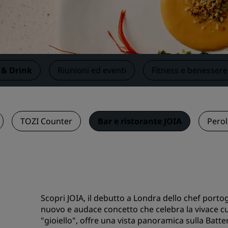
Prenota uno spazio per riu
Richiedi un preventivo
Destinazioni per eventi
Soluzioni di settore
 & Drink
Riunioni ed eventi
Fitness e benessere
Cerca voli
Cerca voli
TOZI Counter
Bar e ristorante JOIA
Perol
Ristorazione
Cerca un ristorante
Servizi digitali
Scopri JOIA, il debutto a Londra dello chef port
App Radisson Hotels
nuovo e audace concetto che celebra la vivace cuc
"gioiello", offre una vista panoramica sulla Bat