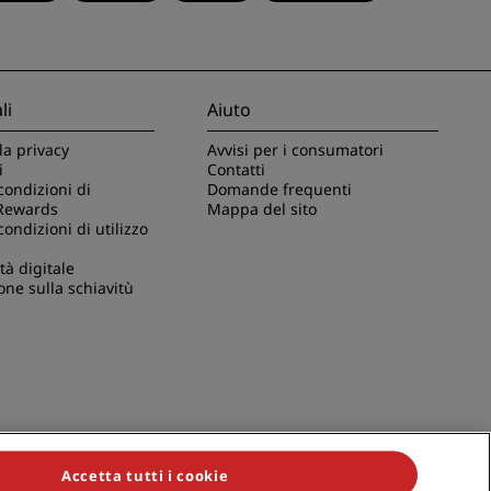
li
Aiuto
la privacy
Avvisi per i consumatori
i
Contatti
condizioni di
Domande frequenti
Rewards
Mappa del sito
condizioni di utilizzo
tà digitale
one sulla schiavitù
Accetta tutti i cookie