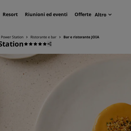
Resort
Riunioni ed eventi
Offerte
Altro
Radisson R
Le mie pren
a Power Station
Ristorante e bar
Bar e ristorante JOIA
Station
Trova il tuo hotel
Destinazioni
Resort
Residence
Hotel aeroportuali
Hotel nuovi e di prossima
apertura
Meeting ed eventi
Scopri Radisson Meetings