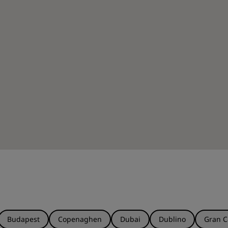
Budapest
Copenaghen
Dubai
Dublino
Gran C