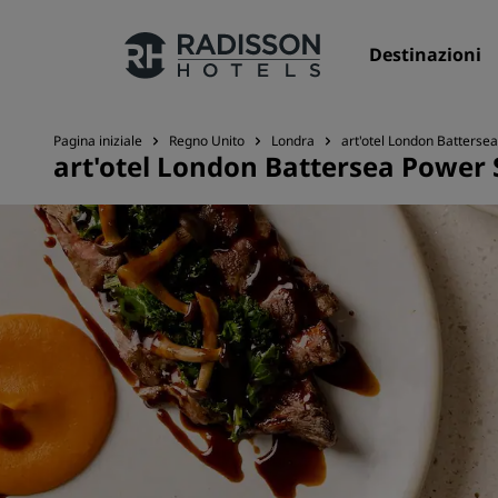
Destinazioni
Pagina iniziale
Regno Unito
Londra
art'otel London Batterse
art'otel London Battersea Power 
I nostri Marchi
Marchi Radisson Hotels