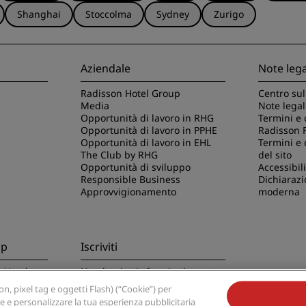
Shanghai
Stoccolma
Sydney
Zurigo
Aziendale
Note lega
Radisson Hotel Group
Centro sul
Media
Note legal
Opportunità di lavoro in RHG
Termini e 
Opportunità di lavoro in PPHE
Radisson 
Opportunità di lavoro in EHL
Termini e 
The Club by RHG
del sito
Opportunità di sviluppo
Accessibili
Responsible Business
Dichiarazi
Approvvigionamento
moderna
pp
Iscriviti
n Hotels
Non lasciarti sfuggire le nostre
offerte migliori
, pixel tag e oggetti Flash) (“Cookie”) per
re e personalizzare la tua esperienza pubblicitaria