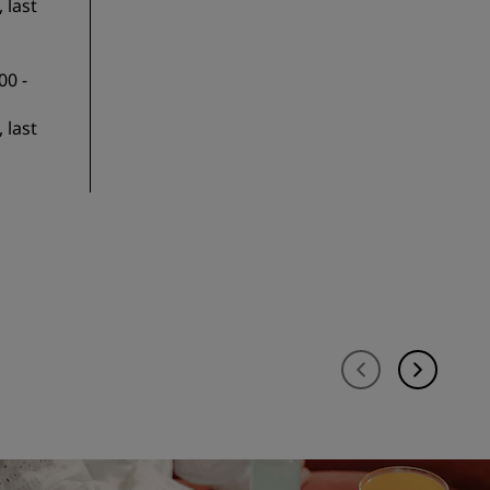
 last
00 -
 last