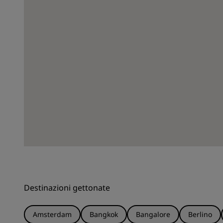
Destinazioni gettonate
Amsterdam
Bangkok
Bangalore
Berlino