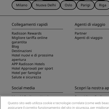
Milano
Nuova Delhi
Oslo
Parigi
Riga
Collegamenti rapidi
Agenti di viaggio
Radisson Rewards
Partner
Migliore tariffa online
Agenti di viaggio
garantita
Blog
Destinazioni
Hotel nuovi e di prossima
apertura
APP Radisson Hotels
Hotel Approvati per sport
Hotel per famiglie
Salute e sicurezza
Social media
Scopri la nostra a
Marchi Radisson Hotels
Scopri l'app Radisso
Questo sito web utilizza cookie e tecnologie correlate (come web beacon
assicurare il corretto funzionamento del sito in sicurezza, per migliora