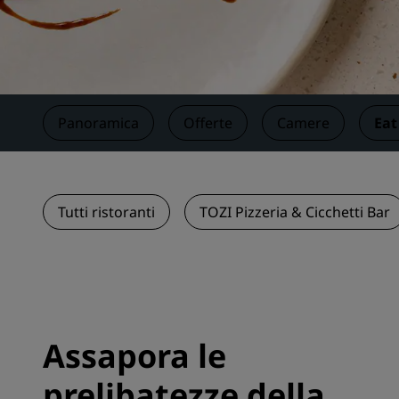
Marchi affiliati in Cina
Panoramica
Offerte
Camere
Eat
Tutti ristoranti
TOZI Pizzeria & Cicchetti Bar
Assapora le
prelibatezze della