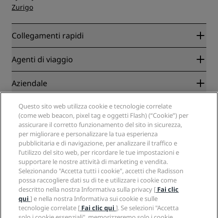
Zurigo
Collegamenti rapidi
Radisson Rewards
Agenti di viaggio
Migliore tariffa online garantita
Blog
Partner
Aziendale
Destinazioni
Agenti di viaggio
Hotel nuovi e di prossima apertura
Radisson Hotel Group
Note legali
Questo sito web utilizza cookie e tecnologie correlate
APP Radisson Hotels
Media
(come web beacon, pixel tag e oggetti Flash) (“Cookie”) per
Hotel Approvati per sport
assicurare il corretto funzionamento del sito in sicurezza,
Opportunità di lavoro in RHG
Centro sulla privacy
Aiuto
Hotel per famiglie
per migliorare e personalizzare la tua esperienza
Opportunità di lavoro in PPHE
Note legali
Salute e sicurezza
pubblicitaria e di navigazione, per analizzare il traffico e
Opportunità di lavoro in EHL
Termini e condizioni di Radisson Rewards
Avvisi per i consumatori
l’utilizzo del sito web, per ricordare le tue impostazioni e
The Club by RHG
Social media
Termini e condizioni di utilizzo del sito
supportare le nostre attività di marketing e vendita.
Contatti
Opportunità di sviluppo
Selezionando "Accetta tutti i cookie", accetti che Radisson
Accessibilità digitale
Domande frequenti
Marchi Radisson Hotels
Responsible Business
possa raccogliere dati su di te e utilizzare i cookie come
Dichiarazione sulla schiavitù moderna
Mappa del sito
descritto nella nostra Informativa sulla privacy [
Fai clic
Approvvigionamento
qui
] e nella nostra Informativa sui cookie e sulle
tecnologie correlate [
Fai clic qui
]. Se selezioni "Accetta
solo i cookie essenziali", memorizzeremo solo i cookie