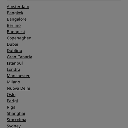
Amsterdam
Bangkok
Bangalore
Berlino
Budapest
Copenaghen
Dubai
Dublino
Gran Canaria
Istanbul
Londra
Manchester
Milano
Nuova Delhi
Oslo
Parigi
Riga
Shanghai
Stoccolma
Sydney