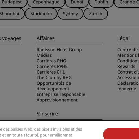
Budapest
Copenhague
Dubaï
Dublin
Grande C
Shanghai
Stockholm
Sydney
Zurich
s voyages
Affaires
Légal
Radisson Hotel Group
Centre de 
Médias
Mentions 
Carrières RHG
Condition
Carrières PPHE
Rewards
Carrières EHL
Contrat d’u
The Club by RHG
Accessibil
Opportunités de
Déclaratio
développement
moderne
Entreprise responsable
Approvisionnement
S’inscrire
Ne manquez aucune de nos
e des balises Web, des pixels invisibles et des
offres les plus populaires
disson Hotels
t et en toute sécurité, pour améliorer et