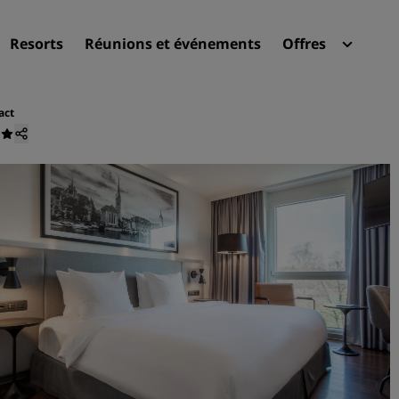
Resorts
Réunions et événements
Offres
Radi
Mes 
act
Trouvez votre hôtel
Destinations
Resorts
Appartements hôteliers
Hôtels d'aéroport
Nouveaux et futurs hôtels
Réunions et événements
Découvrez Radisson Meeti
Réservez une salle de réun