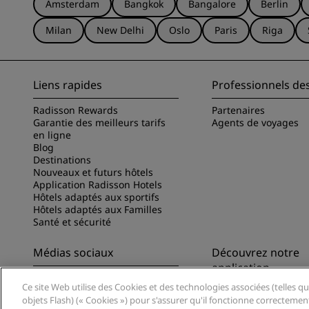
Amsterdam
Bangkok
Bangalore
Berlin
Milan
New Delhi
Oslo
Paris
Riga
Liens rapides
Professionnels de
Radisson Rewards
Partenaires
Garantie des meilleurs tarifs
Agents de voyages
en ligne
Blog
Destinations
Nouveaux et futurs hôtels
Application Radisson Hotels
Hôtels adaptés aux sportifs
Hôtels adaptés aux Familles
Santé et sécurité
Médias sociaux
Découvrez notre
application
Marques Radisson Hotels
Ce site Web utilise des Cookies et des technologies associées (telles qu
Découvrez l’appli Ra
objets Flash) (« Cookies ») pour s'assurer qu'il fonctionne correctemen