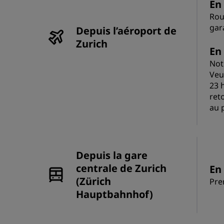
En 
Rou
gar
Depuis l’aéroport de
Zurich
En
Not
Veui
23 h
ret
au 
Depuis la gare
centrale de Zurich
En 
(Zürich
Pre
Hauptbahnhof)