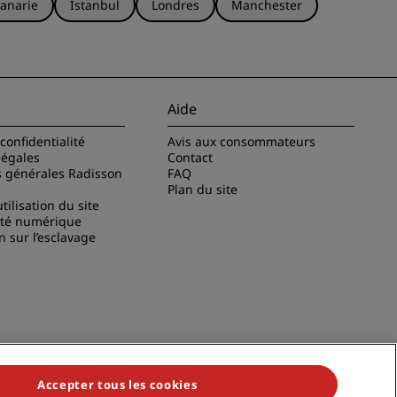
anarie
Istanbul
Londres
Manchester
Aide
confidentialité
Avis aux consommateurs
légales
Contact
s générales Radisson
FAQ
Plan du site
tilisation du site
ité numérique
n sur l’esclavage
Accepter tous les cookies