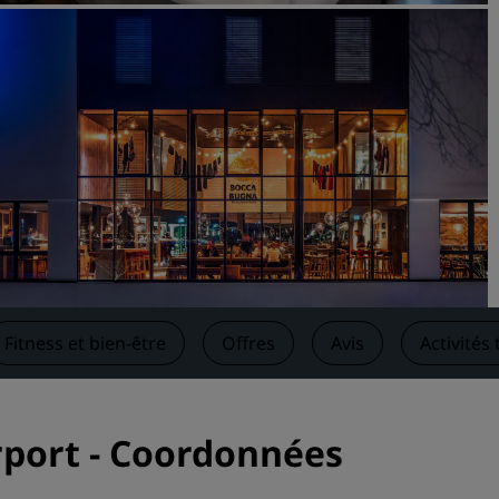
Demander un devis
Pour les événements
Solutions d’entreprise
Rechercher des vols
Rechercher des vols
Restaurants
Rechercher un restaurant
Fitness et bien-être
Offres
Avis
Activités
Services numériques
Application Radisson Hotel
rport - Coordonnées