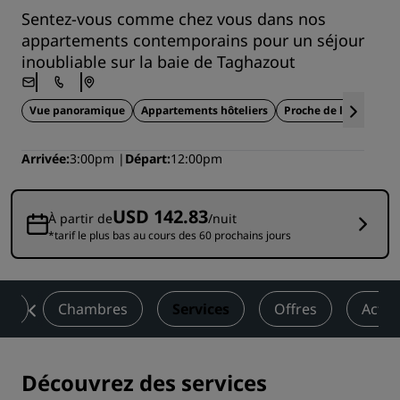
Sentez-vous comme chez vous dans nos
appartements contemporains pour un séjour
inoubliable sur la baie de Taghazout
Vue panoramique
Appartements hôteliers
Proche de la plage
Arrivée
3:00pm
Départ
12:00pm
USD 142.83
À partir de
/nuit
*tarif le plus bas au cours des 60 prochains jours
on
Chambres
Services
Offres
Activ
Découvrez des services