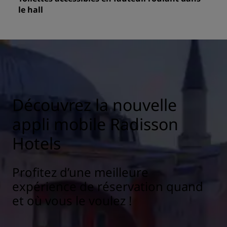
le hall
Découvrez la nouvelle
appli mobile Radisson
Hotels
Profitez d’une meilleure
expérience de réservation quand
et où vous le voulez !