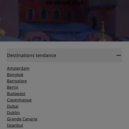
EN SAVOIR PLUS
Destinations tendance
Amsterdam
Bangkok
Bangalore
Berlin
Budapest
Copenhague
Dubaï
Dublin
Grande Canarie
Istanbul