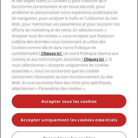
et des objets Flash) (« Cookies ») pour s'assurer qu'il
Médias
Hôtels adaptés aux sportifs
fonctionne correctement et en toute sécurité, pour
Carrières RHG
Centre de confidentialité
Aide
Hôtels adaptés aux Familles
améliorer et personnaliser votre expérience publicitaire et
Carrières PPHE
Mentions légales
de navigation, pour analyser le trafic et l'utilisation du site
Santé et sécurité
Carrières EHL
Conditions générales Radisson Rewards
Web, pour mémoriser vos paramètres et pour soutenir nos
Avis aux consommateurs
The Club by RHG
Médias sociaux
Contrat d’utilisation du site
efforts de marketing et de vente. En sélectionnant «
Contact
Opportunités de développement
Accepter tous les cookies », vous acceptez que Radisson
Accessibilité numérique
FAQ
Marques Radisson Hotels
collecte des données vous concernant et utilise des
Entreprise responsable
Déclaration sur l’esclavage moderne
Plan du site
Cookies comme décrit dans notre Politique de
Approvisionnement
confidentialité [
Cliquez ici
] et notre Politique relative aux
cookies et aux technologies associées [
Cliquez ici
.]. Si
vous sélectionnez « Accepter uniquement les cookies
essentiels », nous ne stockerons que les cookies
strictement nécessaires au bon fonctionnement du site
Web. Si vous souhaitez faire des choix plus spécifiques,
sélectionnez « Paramètres des cookies ».
NE MANQUEZ AUCUNE DE NOS OFFRES LES PLUS
POPULAIRES
Accepter tous les cookies
Accepter uniquement les cookies essentiels
© 2026 Radisson Hotel Group.
Tous droits réservés. RHG Radisson
Hotel Group, Radisson, Radisson RED, Radisson Blu, Radisson Collection,
Radisson Individuals, Park Plaza, Park Inn, Country Inn & Suites, Prize by
Radisson, Radisson Rewards, et Radisson Meetings sont des marques