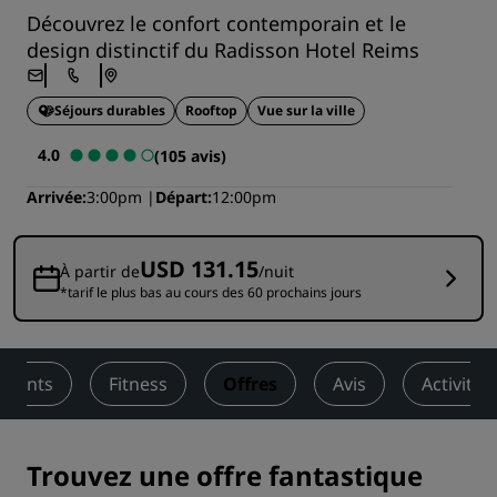
Découvrez le confort contemporain et le
design distinctif du Radisson Hotel Reims
Séjours durables
Rooftop
Vue sur la ville
4.0
(105 avis)
Arrivée
3:00pm
Départ
12:00pm
USD 131.15
À partir de
/nuit
*tarif le plus bas au cours des 60 prochains jours
ements
Fitness
Offres
Avis
Activités
Trouvez une offre fantastique