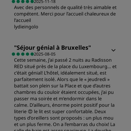
2025-11-18
Avec des personnels de qualité très aimable et
Qualité/prix
Propreté
compétent. Merci pour l’accueil chaleureux de
l’accueil
Literie
lydieingolo
Service
Chambres
Emplacement
"
Séjour génial à Bruxelles
"
2025-08-05
Cette semaine, j’ai passé 2 nuits au Radisson
Qualité/prix
Propreté
RED situé près de la place du Luxembourg… et
c’était génial! L’hôtel, idéalement situé, est
Literie
parfaitement isolé. Alors que le « jeudredi »
Service
battait son plein sur la Place et que d’autres
chambres du couloir étaient occupées, j’ai pu
Emplacement
passer ma soirée et m’endormir dans le
calme. D’ailleurs, énorme point positif pour la
literie 😍 le lit est super confortable. Deux
Propreté
types d’oreillers sont proposés : un plus mou
et un plus ferme. On a l’embarras du choix! La
salle de bain est assez spacieuse. La douche