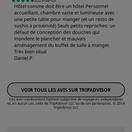
2025-08-05
Hôtel comme doit être un hôtel Personnel
accueillant, chambre vaste et lumineuse avec
Literie
une petite table pour manger (et un resto de
sushis à proximité) Seuls petits reproches: un
défaut de conception des douches qui
Emplacement
inondent le plancher et mauvais
aménagement du buffet de salle à manger.
Très bien situé
Propreté
Daniel P
Service
VOIR TOUS LES AVIS SUR TRIPADVISOR
Ces avis représentent l’opinion subjective de voyageurs indépendants
et, en aucun cas, celle de TripAdvisor LLC ou de ses partenaires.
© 2014
TripAdvisor LLC