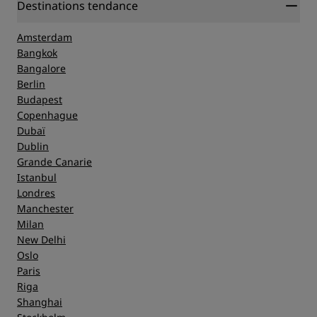
Destinations tendance
Amsterdam
Bangkok
Bangalore
Berlin
Budapest
Copenhague
Dubaï
Dublin
Grande Canarie
Istanbul
Londres
Manchester
Milan
New Delhi
Oslo
Paris
Riga
Shanghai