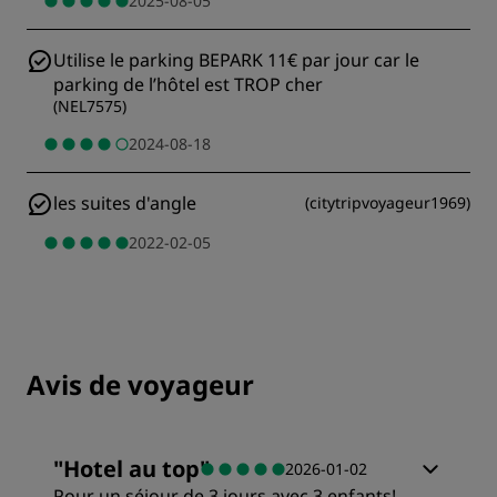
2025-08-05
Utilise le parking BEPARK 11€ par jour car le
parking de l’hôtel est TROP cher
(
NEL7575
)
2024-08-18
les suites d'angle
(
citytripvoyageur1969
)
2022-02-05
Avis de voyageur
"
Hotel au top
"
2026-01-02
Pour un séjour de 3 jours avec 3 enfants!