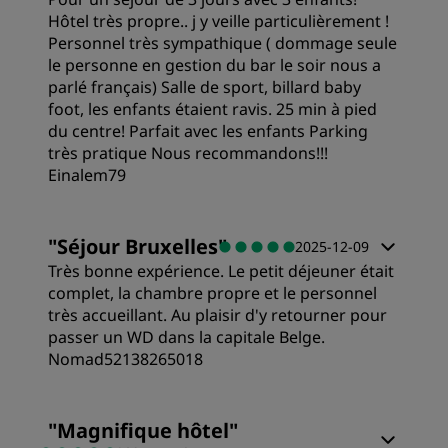
Hôtel très propre.. j y veille particulièrement !
Personnel très sympathique ( dommage seule
le personne en gestion du bar le soir nous a
parlé français) Salle de sport, billard baby
foot, les enfants étaient ravis. 25 min à pied
du centre! Parfait avec les enfants Parking
très pratique Nous recommandons!!!
Einalem79
Chambres
"
Séjour Bruxelles
"
2025-12-09
Très bonne expérience. Le petit déjeuner était
Qualité/prix
complet, la chambre propre et le personnel
très accueillant. Au plaisir d'y retourner pour
passer un WD dans la capitale Belge.
Literie
Nomad52138265018
Chambres
Emplacement
"
Magnifique hôtel
"