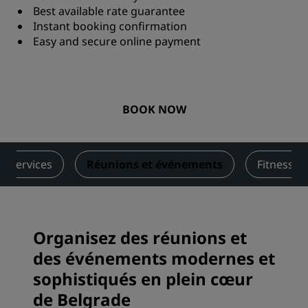
Best available rate guarantee
Instant booking confirmation
Easy and secure online payment
BOOK NOW
Services
Réunions et événements
Fitness et
Organisez des réunions et
des événements modernes et
sophistiqués en plein cœur
de Belgrade