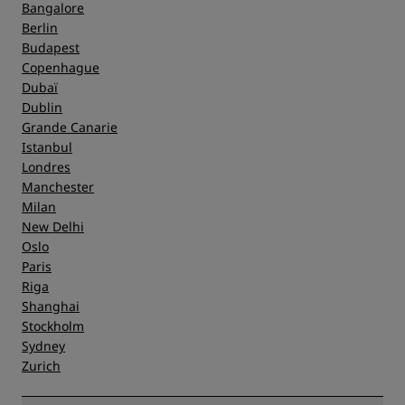
Bangalore
Berlin
Budapest
Copenhague
Dubaï
Dublin
Grande Canarie
Istanbul
Londres
Manchester
Milan
New Delhi
Oslo
Paris
Riga
Shanghai
Stockholm
Sydney
Zurich