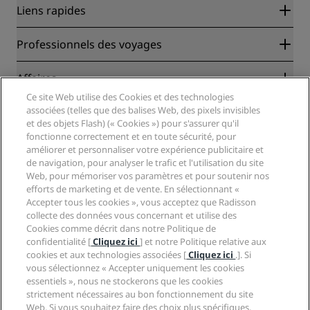
Liens rapides
Radisson Rewards
Professionnels des voyages
Garantie des meilleurs tarifs en ligne
Blog
Partenaires
Affaires
Destinations
Agents de voyages
Ce site Web utilise des Cookies et des technologies
Nouveaux et futurs hôtels
Radisson Hotel Group
associées (telles que des balises Web, des pixels invisibles
Légal
Application Radisson Hotels
et des objets Flash) (« Cookies ») pour s'assurer qu'il
Médias
Hôtels adaptés aux sportifs
fonctionne correctement et en toute sécurité, pour
Carrières RHG
Centre de confidentialité
Aide
Hôtels adaptés aux Familles
améliorer et personnaliser votre expérience publicitaire et
Carrières PPHE
Mentions légales
Santé et sécurité
de navigation, pour analyser le trafic et l'utilisation du site
Carrières EHL
Conditions générales Radisson Rewards
Web, pour mémoriser vos paramètres et pour soutenir nos
Avis aux consommateurs
The Club by RHG
Médias sociaux
Contrat d’utilisation du site
efforts de marketing et de vente. En sélectionnant «
Contact
Opportunités de développement
Accepter tous les cookies », vous acceptez que Radisson
Accessibilité numérique
FAQ
Marques Radisson Hotels
Entreprise responsable
collecte des données vous concernant et utilise des
Déclaration sur l’esclavage moderne
Plan du site
Cookies comme décrit dans notre Politique de
Approvisionnement
confidentialité [
Cliquez ici
] et notre Politique relative aux
cookies et aux technologies associées [
Cliquez ici
.]. Si
vous sélectionnez « Accepter uniquement les cookies
essentiels », nous ne stockerons que les cookies
strictement nécessaires au bon fonctionnement du site
Web. Si vous souhaitez faire des choix plus spécifiques,