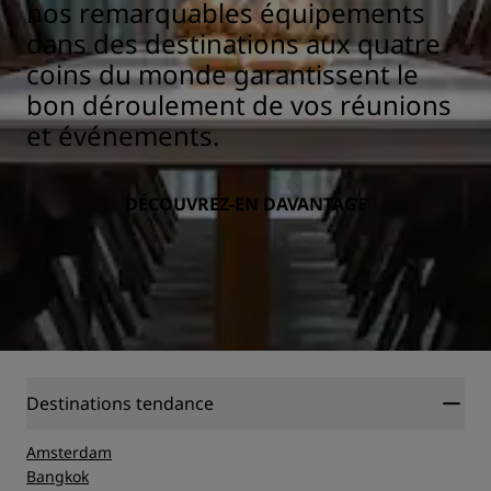
nos remarquables équipements
dans des destinations aux quatre
coins du monde garantissent le
bon déroulement de vos réunions
et événements.
DÉCOUVREZ-EN DAVANTAGE
Destinations tendance
Amsterdam
Bangkok