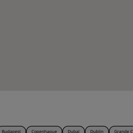
Budapest
Copenhague
Dubaï
Dublin
Grande C