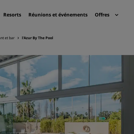
Resorts
Réunions et événements
Offres
Radi
Mes 
nt et bar
l'Azur By The Pool
Trouvez votre hôtel
Destinations
Resorts
Appartements hôteliers
Hôtels d'aéroport
Nouveaux et futurs hôtels
Réunions et événements
Découvrez Radisson Meeti
Réservez une salle de réun