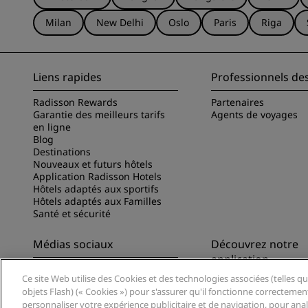
Milan
New Delhi
Oslo
Paris
Riga
Liens rapides
Professionnels de
Radisson Rewards
Partenaires
Garantie des meilleurs tarifs
Agents de voyages
en ligne
Blog
Destinations
Nouveaux et futurs hôtels
Application Radisson Hotels
Hôtels adaptés aux sportifs
Hôtels adaptés aux Familles
Santé et sécurité
Médias sociaux
Découvrez notre
application
Marques Radisson Hotels
Ce site Web utilise des Cookies et des technologies associées (telles qu
Découvrez l’appli Ra
objets Flash) (« Cookies ») pour s'assurer qu'il fonctionne correctemen
personnaliser votre expérience publicitaire et de navigation, pour analys