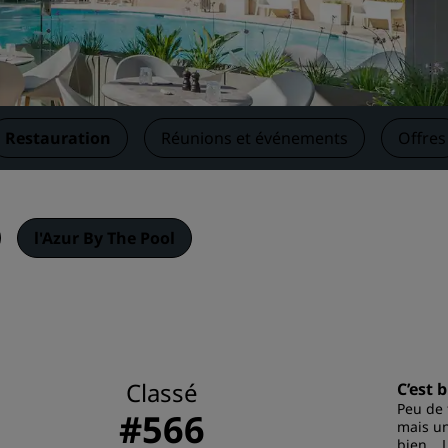
Demander un devis
Pour les événements
Solutions d’entreprise
Restauration
Réunions et événements
Offres
Rechercher des vols
Rechercher des vols
l'Azur By The Pool
Restaurants
Rechercher un restaurant
Services numériques
Application Radisson Hotel
Classé
C’est 
Peu de 
#566
mais un
bien… L