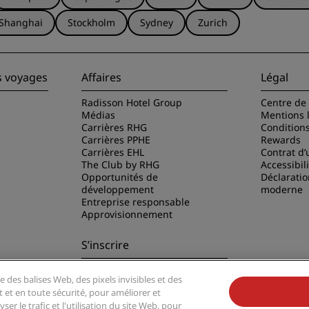
Shanghai
Stockholm
Sydney
Zurich
s voyages
Affaires
Légal
Radisson Hotel Group
Centre de 
Médias
Mentions 
Carrières RHG
Condition
Carrières PPHE
Rewards
Carrières EHL
Contrat d’u
The Club by RHG
Accessibil
Opportunités de
Déclaratio
développement
moderne
Entreprise responsable
Approvisionnement
S’inscrire
Ne manquez aucune de nos
e des balises Web, des pixels invisibles et des
offres les plus populaires
disson Hotels
t et en toute sécurité, pour améliorer et
er le trafic et l'utilisation du site Web, pour