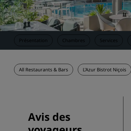
Marques affiliées en Chine
Présentation
Chambres
Services
All Restaurants & Bars
L’Azur Bistrot Niçois
Avis des
voyageurs