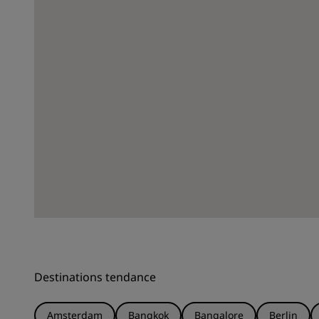
Destinations tendance
Amsterdam
Bangkok
Bangalore
Berlin