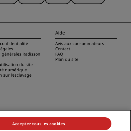
Aide
confidentialité
Avis aux consommateurs
légales
Contact
s générales Radisson
FAQ
Plan du site
tilisation du site
ité numérique
n sur l’esclavage
Accepter tous les cookies