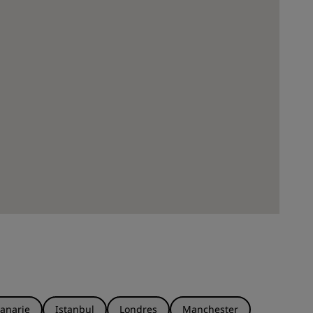
anarie
Istanbul
Londres
Manchester