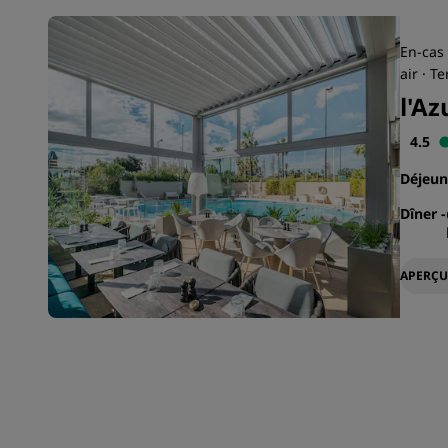
En-cas 
air · T
l'Az
4.5
Déjeu
Dîner
-
APERÇU