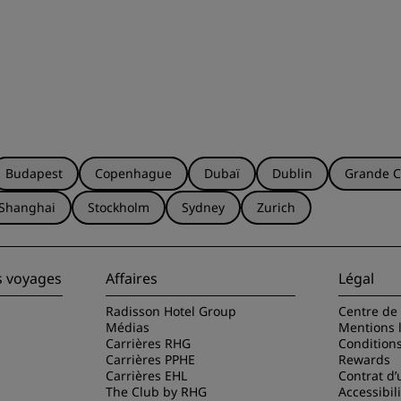
Budapest
Copenhague
Dubaï
Dublin
Grande C
Shanghai
Stockholm
Sydney
Zurich
s voyages
Affaires
Légal
Radisson Hotel Group
Centre de 
Médias
Mentions 
Carrières RHG
Condition
Carrières PPHE
Rewards
Carrières EHL
Contrat d’u
The Club by RHG
Accessibil