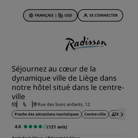
FRANÇAIS
|
USD
SE CONNECTER
sson Rewards
réservations
Offres d'hôtels
Découvrez nos offres
Séjournez au cœur de la
La magie opère dès les premiers
dynamique ville de Liège dans
instants
notre hôtel situé dans le centre-
Deals of the Day
ville
Réservez à l’avance
Rue des bons enfants, 12
Voir nos forfaits
Proche des attractions touristiques
Centre-ville
Buffet peti
Idées de voyage
4.0
(121 avis)
ngs
Hôtels adaptés aux familles
ion