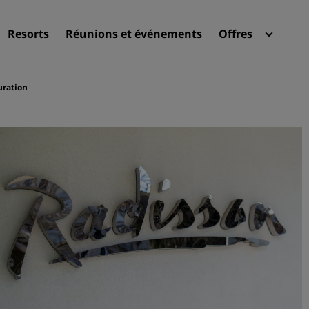
Resorts
Réunions et événements
Offres
Radi
Mes 
uration
Trouvez votre hôtel
Destinations
Resorts
Appartements hôteliers
Hôtels d'aéroport
Nouveaux et futurs hôtels
Réunions et événements
Découvrez Radisson Meeti
Réservez une salle de réun