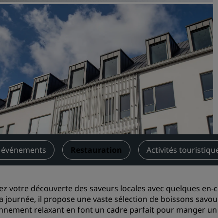
Demander un devis
Pour les événements
Solutions d’entreprise
Rechercher des vols
Rechercher des vols
Restaurants
Rechercher un restaurant
t événements
Restauration
Activités touristiqu
Services numériques
Application Radisson Hotel
z votre découverte des saveurs locales avec quelques en-ca
la journée, il propose une vaste sélection de boissons savo
nnement relaxant en font un cadre parfait pour manger un 