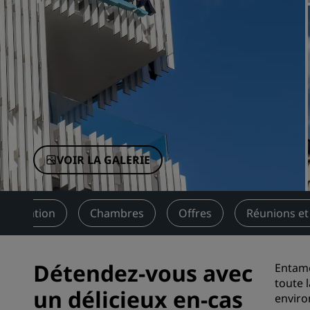
Marques affiliées en Chine
VOIR LA GALERIE
ésentation
Chambres
Offres
Réunions e
Détendez-vous avec
Entame
toute 
un délicieux en-cas
enviro