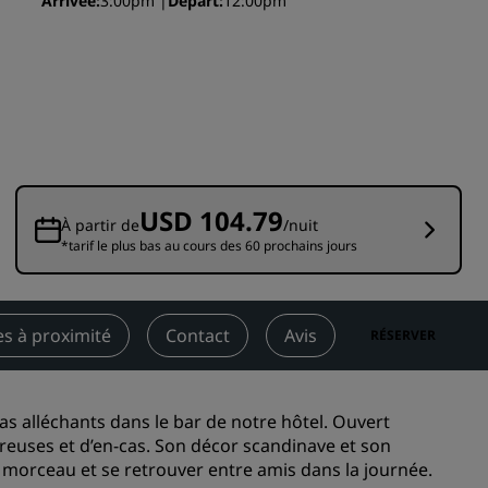
Arrivée
3:00pm
Départ
12:00pm
Rad Pets
Espaces dédiés aux mariages
Séjours durables
Séjours d'équipes sportives
Voyageur d'affaires
Hôtels du centre-ville
USD 104.79
Consultez notre blog
À partir de
/nuit
*tarif le plus bas au cours des 60 prochains jours
Radisson Rewards
Découvrez Radisson Rewards
es à proximité
Contact
Avis
RÉSERVER
Avantages
Comment utiliser vos points
s
s alléchants dans le bar de notre hôtel. Ouvert
Comment gagner des points
ureuses et d’en-cas. Son décor scandinave et son
Bookers et Planners
morceau et se retrouver entre amis dans la journée.