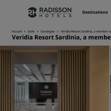
Destinations
Accueil
Italie
Sardaigne
Veridia Resort Sardinia, a member of
Veridia Resort Sardinia, a membe
Nos enseignes
Marques Radisson Hotels