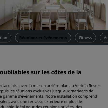
Demander un devis
Pour les événements
Solutions d’entreprise
Rechercher des vols
tion
Réunions et événements
Fitness
Ac
Rechercher des vols
Restaurants
Rechercher un restaurant
bliables sur les côtes de la
Services numériques
aculaire avec la mer en arrière-plan au Veridia Resort
epuis les réunions exclusives jusqu'aux mariages de
Application Radisson Hotel
arge gamme d'événements. Notre installation comprend
valent avec une terrasse extérieure et plus de
ulable, idéal pour des réunions privées, des