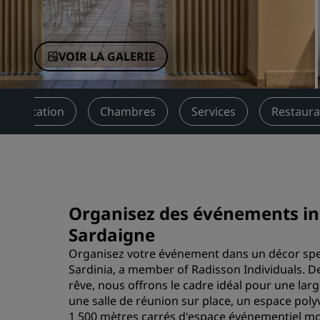
Marques affiliées en Chine
VOIR LA GALERIE
Présentation
Chambres
Services
Restaura
Organisez des événements inou
Sardaigne
Organisez votre événement dans un décor spect
Sardinia, a member of Radisson Individuals. D
rêve, nous offrons le cadre idéal pour une l
une salle de réunion sur place, un espace poly
1 500 mètres carrés d'espace événementiel mod