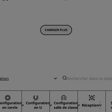
CHARGER PLUS
ation
onfiguration
Configuration
Configuration
Réception
en cercle
en U
salle de classe