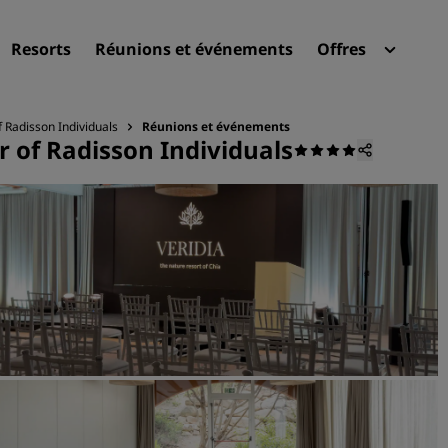
Resorts
Réunions et événements
Offres
Radi
Mes 
 Radisson Individuals
Réunions et événements
r of Radisson Individuals
Trouvez votre hôtel
Destinations
Resorts
Appartements hôteliers
Hôtels d'aéroport
Nouveaux et futurs hôtels
Réunions et événements
Découvrez Radisson Meeti
Réservez une salle de réun