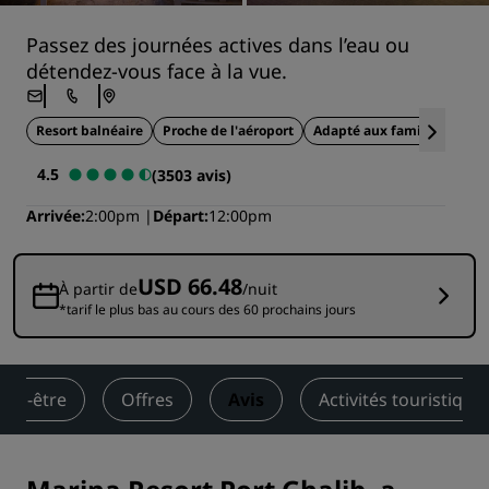
Passez des journées actives dans l’eau ou
détendez-vous face à la vue.
Resort balnéaire
Proche de l'aéroport
Adapté aux familles
Acti
4.5
(3503 avis)
Arrivée
2:00pm
Départ
12:00pm
USD 66.48
À partir de
/nuit
*tarif le plus bas au cours des 60 prochains jours
bien-être
Offres
Avis
Activités touristique