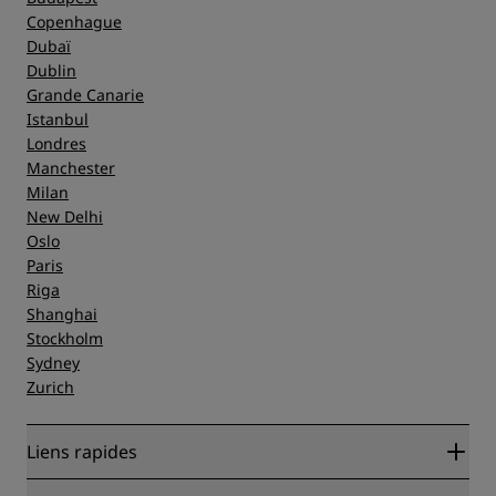
Copenhague
Dubaï
Dublin
Grande Canarie
Istanbul
Londres
Manchester
Milan
New Delhi
Oslo
Paris
Riga
Shanghai
Stockholm
Sydney
Zurich
Liens rapides