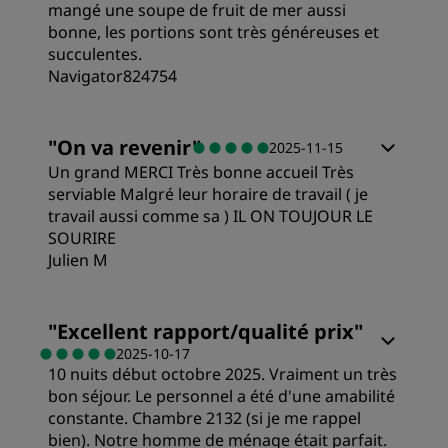
mangé une soupe de fruit de mer aussi
bonne, les portions sont très généreuses et
succulentes.
Navigator824754
Chambres
"
On va revenir
"
2025-11-15
Un grand MERCI Très bonne accueil Très
Qualité/prix
serviable Malgré leur horaire de travail ( je
travail aussi comme sa ) IL ON TOUJOUR LE
SOURIRE
Literie
Julien M
Chambres
Emplacement
"
Excellent rapport/qualité prix
"
2025-10-17
10 nuits début octobre 2025. Vraiment un très
Qualité/prix
Propreté
bon séjour. Le personnel a été d'une amabilité
constante. Chambre 2132 (si je me rappel
Literie
bien). Notre homme de ménage était parfait.
Service