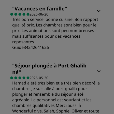
"
Vacances en famille
"
2025-06-20
Très bon service, bonne cuisine. Bon rapport
qualité prix. Les chambres sont bien pour le
prix. Les animations sont peu nombreuses
mais suffisantes pour des vacances
reposantes
Guide34242641626
Chambres
"
Séjour plongée à Port Ghalib
né
"
Qualité/prix
2025-05-30
Hamed a été très bien et a très bien décoré la
chambre. Je suis allé à port ghalib pour
Literie
plonger et l’ensemble du séjour a été
agréable. Le personnel est souriant et les
chambres qualitatives Merci aussi à
Emplacement
Wonderful dive, Salah, Sophie, Oliver et toute