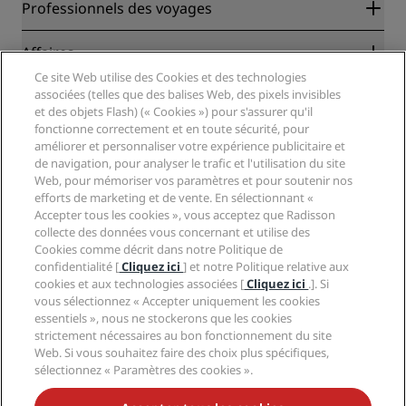
Radisson Rewards
Professionnels des voyages
Garantie des meilleurs tarifs en ligne
Blog
Partenaires
Affaires
Destinations
Agents de voyages
Ce site Web utilise des Cookies et des technologies
Nouveaux et futurs hôtels
Radisson Hotel Group
associées (telles que des balises Web, des pixels invisibles
Légal
Application Radisson Hotels
et des objets Flash) (« Cookies ») pour s'assurer qu'il
Médias
Hôtels adaptés aux sportifs
fonctionne correctement et en toute sécurité, pour
Carrières RHG
Centre de confidentialité
Aide
Hôtels adaptés aux Familles
améliorer et personnaliser votre expérience publicitaire et
Carrières PPHE
Mentions légales
de navigation, pour analyser le trafic et l'utilisation du site
Santé et sécurité
Carrières EHL
Conditions générales Radisson Rewards
Web, pour mémoriser vos paramètres et pour soutenir nos
Avis aux consommateurs
The Club by RHG
Médias sociaux
Contrat d’utilisation du site
efforts de marketing et de vente. En sélectionnant «
Contact
Opportunités de développement
Accepter tous les cookies », vous acceptez que Radisson
Accessibilité numérique
FAQ
Marques Radisson Hotels
collecte des données vous concernant et utilise des
Entreprise responsable
Déclaration sur l’esclavage moderne
Plan du site
Cookies comme décrit dans notre Politique de
Approvisionnement
confidentialité [
Cliquez ici
] et notre Politique relative aux
cookies et aux technologies associées [
Cliquez ici
.]. Si
vous sélectionnez « Accepter uniquement les cookies
essentiels », nous ne stockerons que les cookies
strictement nécessaires au bon fonctionnement du site
Web. Si vous souhaitez faire des choix plus spécifiques,
sélectionnez « Paramètres des cookies ».
NE MANQUEZ AUCUNE DE NOS OFFRES LES PLUS
POPULAIRES