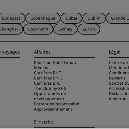
Budapest
Copenhague
Dubaï
Dublin
Grande C
Shanghai
Stockholm
Sydney
Zurich
s voyages
Affaires
Légal
Radisson Hotel Group
Centre de 
Médias
Mentions 
Carrières RHG
Condition
Carrières PPHE
Rewards
Carrières EHL
Contrat d’u
The Club by RHG
Accessibil
Opportunités de
Déclaratio
développement
moderne
Entreprise responsable
Approvisionnement
S’inscrire