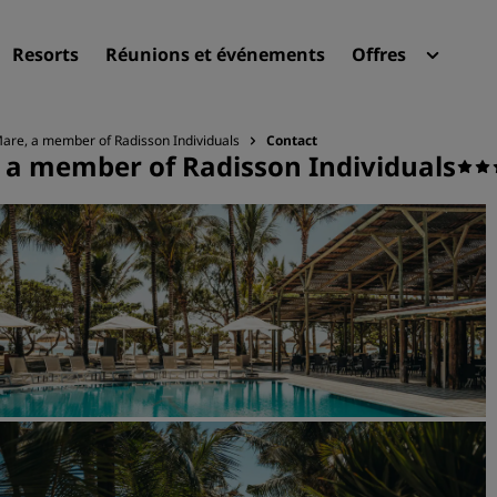
Resorts
Réunions et événements
Offres
Radi
Mes 
Mare, a member of Radisson Individuals
Contact
, a member of Radisson Individuals
Trouvez votre hôtel
Destinations
Resorts
Appartements hôteliers
Hôtels d'aéroport
Nouveaux et futurs hôtels
Réunions et événements
Découvrez Radisson Meeti
Réservez une salle de réun