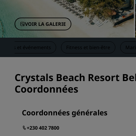
Marques affiliées en Chine
VOIR LA GALERIE
unions et événements
Fitness et bien-être
Mar
Crystals Beach Resort Be
Coordonnées
Coordonnées générales
+230 402 7800