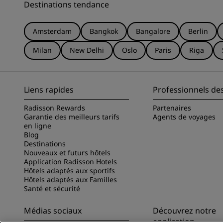
Destinations tendance
Amsterdam
Bangkok
Bangalore
Berlin
Milan
New Delhi
Oslo
Paris
Riga
Liens rapides
Professionnels de
Radisson Rewards
Partenaires
Garantie des meilleurs tarifs
Agents de voyages
en ligne
Blog
Destinations
Nouveaux et futurs hôtels
Application Radisson Hotels
Hôtels adaptés aux sportifs
Hôtels adaptés aux Familles
Santé et sécurité
Médias sociaux
Découvrez notre
application