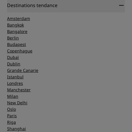
Destinations tendance
Amsterdam
Bangkok
Bangalore
Berlin
Budapest
Copenhague
Dubaï
Dublin
Grande Canarie
Istanbul
Londres
Manchester
Milan
New Delhi
Oslo
Paris
Riga
Shanghai