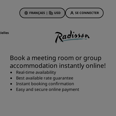
FRANÇAIS
|
USD
SE CONNECTER
sson Rewards
réservations
ielles
Offres d'hôtels
Découvrez nos offres
Book a meeting room or group
La magie opère dès les premiers
accommodation instantly online!
instants
Real-time availability
Deals of the Day
Best available rate guarantee
Réservez à l’avance
Instant booking confirmation
Voir nos forfaits
Easy and secure online payment
Idées de voyage
ngs
Hôtels adaptés aux familles
ion