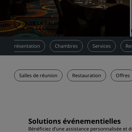
Marques affiliées en Chine
VOIR LA GALERIE
Présentation
Chambres
Services
Re
Salles de réunion
Restauration
Offres
Solutions événementielles
Bénéficiez d’une assistance personnalisée et