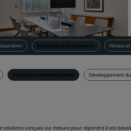
Demander un devis
Pour les événements
Solutions d’entreprise
Rechercher des vols
stauration
Réunions et événements
Fitness et
Rechercher des vols
Restaurants
Solutions événementielles
Développement du
Rechercher un restaurant
Services numériques
Application Radisson Hotel
 de solutions conçues sur mesure pour répondre à vos beso