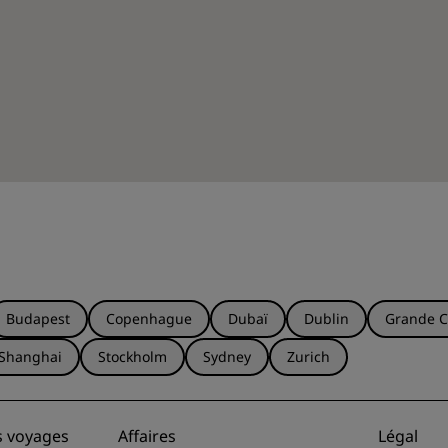
Budapest
Copenhague
Dubaï
Dublin
Grande C
Shanghai
Stockholm
Sydney
Zurich
s voyages
Affaires
Légal