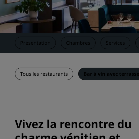
Marques affiliées en Chine
Présentation
Chambres
Services
Tous les restaurants
Bar à vin avec terrass
Vivez la rencontre du
charme vénitien et