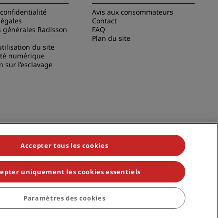
confidentialité
Avis aux consommateurs
légales
Contact
s générales Radisson
FAQ
Plan du site
tilisation du site
ité numérique
n sur l’esclavage
Accepter tous les cookies
epter uniquement les cookies essentiels
Paramètres des cookies
viduals, Park Plaza, Park Inn, Country Inn & Suites, Prize by Radisson,