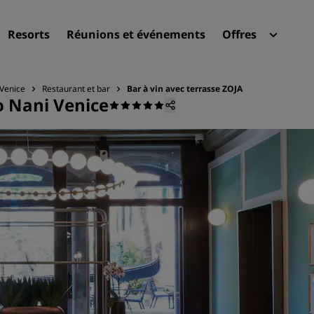
Resorts
Réunions et événements
Offres
Radi
Mes 
 Venice
Restaurant et bar
Bar à vin avec terrasse ZOJA
o Nani Venice
Trouvez votre hôtel
Destinations
Resorts
Appartements hôteliers
Hôtels d'aéroport
Nouveaux et futurs hôtels
Réunions et événements
Découvrez Radisson Meeti
Réservez une salle de réun