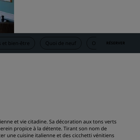
Rad Pets
Espaces dédiés aux mariages
Séjours durables
Séjours d'équipes sportives
s et bien-être
Quoi de neuf
Offres
Avis
RÉSERVER
Voyageur d'affaires
Hôtels du centre-ville
Consultez notre blog
Radisson Rewards
Découvrez Radisson Rewards
Avantages
Comment utiliser vos points
s
Comment gagner des points
ienne et vie citadine. Sa décoration aux tons verts
serein propice à la détente. Tirant son nom de
Bookers et Planners
ter une cuisine italienne et des cicchetti vénitiens