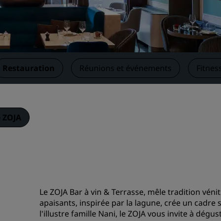
Demander un devis
Pour les événements
Solutions d’entreprise
Restauration
Réunions et événements
Fitnes
Rechercher des vols
Rechercher des vols
e ZOJA
Restaurants
Rechercher un restaurant
Services numériques
Application Radisson Hotel
Le ZOJA Bar à vin & Terrasse, mêle tradition vénit
apaisants, inspirée par la lagune, crée un cadre 
l'illustre famille Nani, le ZOJA vous invite à dégus