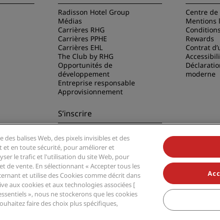
Radisson Hotel Group
Centre de 
Médias
Mentions 
Carrières RHG
Condition
Carrières PPHE
Rewards
Carrières EHL
Contrat d’u
The Club by RHG
Accessibil
Opportunités de
Déclaratio
développement
moderne
Entreprise responsable
Approvisionnement
S’inscrire
Ne manquez aucune de nos
e des balises Web, des pixels invisibles et des
offres les plus populaires
disson Hotels
t et en toute sécurité, pour améliorer et
er le trafic et l'utilisation du site Web, pour
t de vente. En sélectionnant « Accepter tous les
Acc
ernant et utilise des Cookies comme décrit dans
ative aux cookies et aux technologies associées [
essentiels », nous ne stockerons que les cookies
 Group, Radisson, Radisson RED, Radisson Blu, Radisson Collection, Radisson Indi
uhaitez faire des choix plus spécifiques,
 Radisson Hotel Group.