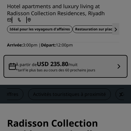
Hotel apartments and luxury living at
Radisson Collection Residences, Riyadh
Idéal pour les voyageurs d’affaires
Restauration sur place
Bien-ê
Arrivée
3:00pm
Départ
12:00pm
USD 235.80
À partir de
/nuit
*tarif le plus bas au cours des 60 prochains jours
Offres
Activités touristiques à proximité
Cont
Radisson Collection