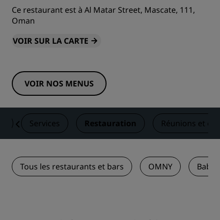
Ce restaurant est à Al Matar Street, Mascate, 111,
Oman
VOIR SUR LA CARTE
VOIR NOS MENUS
es
Services
Restauration
Réunions et év
Tous les restaurants et bars
OMNY
Bab-A