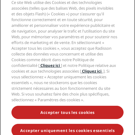
Ce site Web utilise des Cookies et des technologies
Nouveaux et futurs hôtels
Radisson Hotel Group
associées (telles que des balises Web, des pixels invisibles
Légal
Application Radisson Hotels
et des objets Flash) (« Cookies ») pour s'assurer qu'il
Médias
Hôtels adaptés aux sportifs
fonctionne correctement et en toute sécurité, pour
Carrières RHG
Centre de confidentialité
Aide
Hôtels adaptés aux Familles
améliorer et personnaliser votre expérience publicitaire et
Carrières PPHE
Mentions légales
Santé et sécurité
de navigation, pour analyser le trafic et l'utilisation du site
Carrières EHL
Conditions générales Radisson Rewards
Web, pour mémoriser vos paramètres et pour soutenir nos
Avis aux consommateurs
The Club by RHG
Médias sociaux
Contrat d’utilisation du site
efforts de marketing et de vente. En sélectionnant «
Contact
Opportunités de développement
Accepter tous les cookies », vous acceptez que Radisson
Accessibilité numérique
FAQ
Marques Radisson Hotels
Entreprise responsable
collecte des données vous concernant et utilise des
Déclaration sur l’esclavage moderne
Plan du site
Cookies comme décrit dans notre Politique de
Approvisionnement
confidentialité [
Cliquez ici
] et notre Politique relative aux
cookies et aux technologies associées [
Cliquez ici
.]. Si
vous sélectionnez « Accepter uniquement les cookies
essentiels », nous ne stockerons que les cookies
strictement nécessaires au bon fonctionnement du site
Web. Si vous souhaitez faire des choix plus spécifiques,
sélectionnez « Paramètres des cookies ».
NE MANQUEZ AUCUNE DE NOS OFFRES LES PLUS
POPULAIRES
Accepter tous les cookies
Accepter uniquement les cookies essentiels
© 2026 Radisson Hotel Group.
Tous droits réservés. RHG Radisson