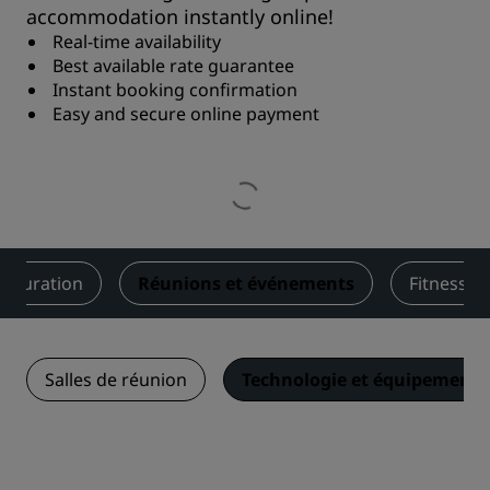
accommodation instantly online!
Real-time availability
Best available rate guarantee
Instant booking confirmation
Easy and secure online payment
stauration
Réunions et événements
Fitness et
Salles de réunion
Technologie et équipements