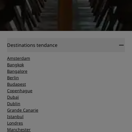
Destinations tendance
Amsterdam
Bangkok
Bangalore
Berlin
Budapest
Copenhague
Dubaï
Dublin
Grande Canarie
Istanbul
Londres
Manchester