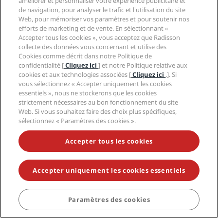
améliorer et personnaliser votre expérience publicitaire et
Carrières PPHE
Mentions légales
Santé et sécurité
de navigation, pour analyser le trafic et l'utilisation du site
Carrières EHL
Conditions générales Radisson Rewards
Web, pour mémoriser vos paramètres et pour soutenir nos
Avis aux consommateurs
The Club by RHG
Médias sociaux
Contrat d’utilisation du site
efforts de marketing et de vente. En sélectionnant «
Contact
Opportunités de développement
Accepter tous les cookies », vous acceptez que Radisson
Accessibilité numérique
FAQ
Marques Radisson Hotels
Entreprise responsable
collecte des données vous concernant et utilise des
Déclaration sur l’esclavage moderne
Plan du site
Cookies comme décrit dans notre Politique de
Approvisionnement
confidentialité [
Cliquez ici
] et notre Politique relative aux
cookies et aux technologies associées [
Cliquez ici
.]. Si
vous sélectionnez « Accepter uniquement les cookies
essentiels », nous ne stockerons que les cookies
strictement nécessaires au bon fonctionnement du site
Web. Si vous souhaitez faire des choix plus spécifiques,
sélectionnez « Paramètres des cookies ».
NE MANQUEZ AUCUNE DE NOS OFFRES LES PLUS
POPULAIRES
Accepter tous les cookies
Accepter uniquement les cookies essentiels
© 2026 Radisson Hotel Group.
Tous droits réservés. RHG Radisson
Hotel Group, Radisson, Radisson RED, Radisson Blu, Radisson Collection,
Radisson Individuals, Park Plaza, Park Inn, Country Inn & Suites, Prize by
Radisson, Radisson Rewards, et Radisson Meetings sont des marques
Paramètres des cookies
déposées de Radisson Hotel Group.