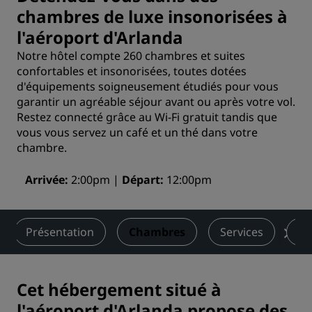
chambres de luxe insonorisées à
l'aéroport d'Arlanda
Notre hôtel compte 260 chambres et suites
confortables et insonorisées, toutes dotées
d'équipements soigneusement étudiés pour vous
garantir un agréable séjour avant ou après votre vol.
Restez connecté grâce au Wi-Fi gratuit tandis que
vous vous servez un café et un thé dans votre
chambre.
Arrivée
2:00pm
Départ
12:00pm
Présentation
Chambres
Services
Re
Cet hébergement situé à
l'aéroport d'Arlanda propose des