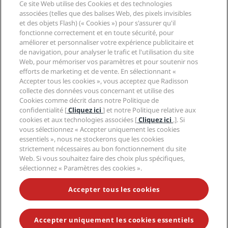
Ce site Web utilise des Cookies et des technologies
Nouveaux et futurs hôtels
Radisson Hotel Group
associées (telles que des balises Web, des pixels invisibles
Légal
Application Radisson Hotels
et des objets Flash) (« Cookies ») pour s'assurer qu'il
Médias
Hôtels adaptés aux sportifs
fonctionne correctement et en toute sécurité, pour
Carrières RHG
Centre de confidentialité
Aide
Hôtels adaptés aux Familles
améliorer et personnaliser votre expérience publicitaire et
Carrières PPHE
Mentions légales
Santé et sécurité
de navigation, pour analyser le trafic et l'utilisation du site
Carrières EHL
Conditions générales Radisson Rewards
Web, pour mémoriser vos paramètres et pour soutenir nos
Avis aux consommateurs
The Club by RHG
Médias sociaux
Contrat d’utilisation du site
efforts de marketing et de vente. En sélectionnant «
Contact
Opportunités de développement
Accepter tous les cookies », vous acceptez que Radisson
Accessibilité numérique
FAQ
Marques Radisson Hotels
Entreprise responsable
collecte des données vous concernant et utilise des
Déclaration sur l’esclavage moderne
Plan du site
Cookies comme décrit dans notre Politique de
Approvisionnement
confidentialité [
Cliquez ici
] et notre Politique relative aux
cookies et aux technologies associées [
Cliquez ici
.]. Si
vous sélectionnez « Accepter uniquement les cookies
essentiels », nous ne stockerons que les cookies
strictement nécessaires au bon fonctionnement du site
Web. Si vous souhaitez faire des choix plus spécifiques,
sélectionnez « Paramètres des cookies ».
NE MANQUEZ AUCUNE DE NOS OFFRES LES PLUS
POPULAIRES
Accepter tous les cookies
Accepter uniquement les cookies essentiels
© 2026 Radisson Hotel Group.
Tous droits réservés. RHG Radisson