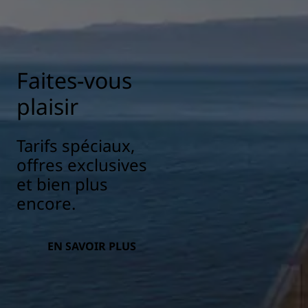
Faites-vous
plaisir
Tarifs spéciaux,
offres exclusives
et bien plus
encore.
EN SAVOIR PLUS