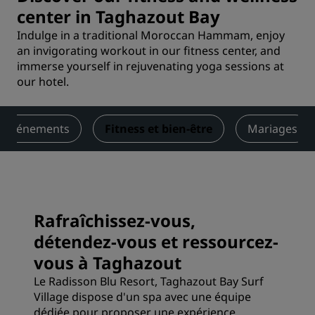
center in Taghazout Bay
Indulge in a traditional Moroccan Hammam, enjoy
an invigorating workout in our fitness center, and
immerse yourself in rejuvenating yoga sessions at
our hotel.
t événements
Fitness et bien-être
Mariages
Rafraîchissez-vous,
détendez-vous et ressourcez-
vous à Taghazout
Le Radisson Blu Resort, Taghazout Bay Surf
Village dispose d'un spa avec une équipe
dédiée pour proposer une expérience