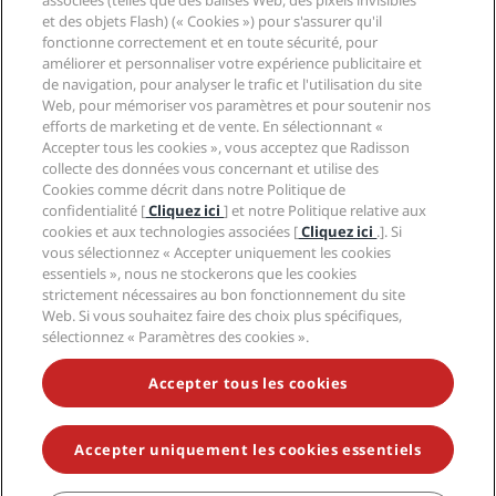
associées (telles que des balises Web, des pixels invisibles
Légal
Application Radisson Hotels
et des objets Flash) (« Cookies ») pour s'assurer qu'il
Médias
Hôtels adaptés aux sportifs
fonctionne correctement et en toute sécurité, pour
Carrières RHG
Centre de confidentialité
Aide
Hôtels adaptés aux Familles
améliorer et personnaliser votre expérience publicitaire et
Carrières PPHE
Mentions légales
Santé et sécurité
de navigation, pour analyser le trafic et l'utilisation du site
Carrières EHL
Conditions générales Radisson Rewards
Web, pour mémoriser vos paramètres et pour soutenir nos
Avis aux consommateurs
The Club by RHG
Médias sociaux
Contrat d’utilisation du site
efforts de marketing et de vente. En sélectionnant «
Contact
Opportunités de développement
Accepter tous les cookies », vous acceptez que Radisson
Accessibilité numérique
FAQ
Marques Radisson Hotels
Entreprise responsable
collecte des données vous concernant et utilise des
Déclaration sur l’esclavage moderne
Plan du site
Cookies comme décrit dans notre Politique de
Approvisionnement
confidentialité [
Cliquez ici
] et notre Politique relative aux
cookies et aux technologies associées [
Cliquez ici
.]. Si
vous sélectionnez « Accepter uniquement les cookies
essentiels », nous ne stockerons que les cookies
strictement nécessaires au bon fonctionnement du site
Web. Si vous souhaitez faire des choix plus spécifiques,
sélectionnez « Paramètres des cookies ».
NE MANQUEZ AUCUNE DE NOS OFFRES LES PLUS
POPULAIRES
Accepter tous les cookies
Accepter uniquement les cookies essentiels
© 2026 Radisson Hotel Group.
Tous droits réservés. RHG Radisson
Hotel Group, Radisson, Radisson RED, Radisson Blu, Radisson Collection,
Radisson Individuals, Park Plaza, Park Inn, Country Inn & Suites, Prize by