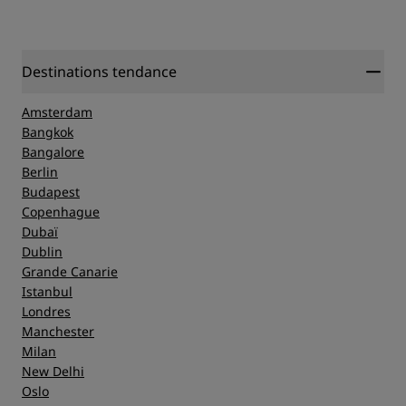
Le numéro de téléphone du Radisson Blu Resort & Spa,
Gran Canaria Mogan est +34 928 15 06 06.
Destinations tendance
Amsterdam
Bangkok
Bangalore
Berlin
Budapest
Copenhague
Dubaï
Dublin
Grande Canarie
Istanbul
Londres
Manchester
Milan
New Delhi
Oslo