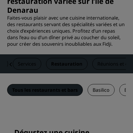
restauration variée sur l’île de
Denarau
Faites-vous plaisir avec une cuisine internationale,
des restaurants servant des spécialités variées et un
choix d’expériences uniques. Profitez d’un repas
dans l’eau ou d’un dîner privé au coucher du soleil,
pour créer des souvenirs inoubliables aux Fidji.
es
Services
Restauration
Réunions et év
Tous les restaurants et bars
Basilico
Byb
Dégustez une cuisine