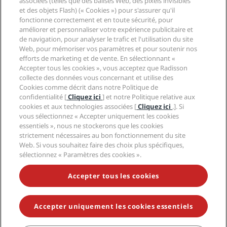
associées (telles que des balises Web, des pixels invisibles
Légal
Application Radisson Hotels
et des objets Flash) (« Cookies ») pour s'assurer qu'il
Médias
Hôtels adaptés aux sportifs
fonctionne correctement et en toute sécurité, pour
Carrières RHG
Centre de confidentialité
Aide
Hôtels adaptés aux Familles
améliorer et personnaliser votre expérience publicitaire et
Carrières PPHE
Mentions légales
de navigation, pour analyser le trafic et l'utilisation du site
Santé et sécurité
Carrières EHL
Conditions générales Radisson Rewards
Web, pour mémoriser vos paramètres et pour soutenir nos
Avis aux consommateurs
The Club by RHG
Médias sociaux
Contrat d’utilisation du site
efforts de marketing et de vente. En sélectionnant «
Contact
Opportunités de développement
Accepter tous les cookies », vous acceptez que Radisson
Accessibilité numérique
FAQ
Marques Radisson Hotels
collecte des données vous concernant et utilise des
Entreprise responsable
Déclaration sur l’esclavage moderne
Plan du site
Cookies comme décrit dans notre Politique de
Approvisionnement
confidentialité [
Cliquez ici
] et notre Politique relative aux
cookies et aux technologies associées [
Cliquez ici
.]. Si
vous sélectionnez « Accepter uniquement les cookies
essentiels », nous ne stockerons que les cookies
strictement nécessaires au bon fonctionnement du site
Web. Si vous souhaitez faire des choix plus spécifiques,
sélectionnez « Paramètres des cookies ».
NE MANQUEZ AUCUNE DE NOS OFFRES LES PLUS
POPULAIRES
Accepter tous les cookies
Accepter uniquement les cookies essentiels
© 2026 Radisson Hotel Group.
Tous droits réservés. RHG Radisson
Hotel Group, Radisson, Radisson RED, Radisson Blu, Radisson Collection,
Radisson Individuals, Park Plaza, Park Inn, Country Inn & Suites, Prize by