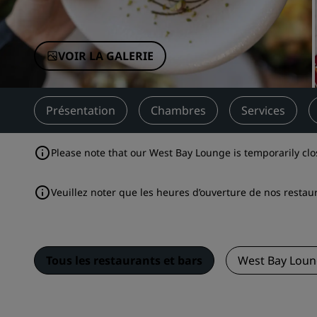
Marques affiliées en Chine
VOIR LA GALERIE
Présentation
Chambres
Services
Please note that our West Bay Lounge is temporarily clo
Veuillez noter que les heures d’ouverture de nos resta
Tous les restaurants et bars
West Bay Lou