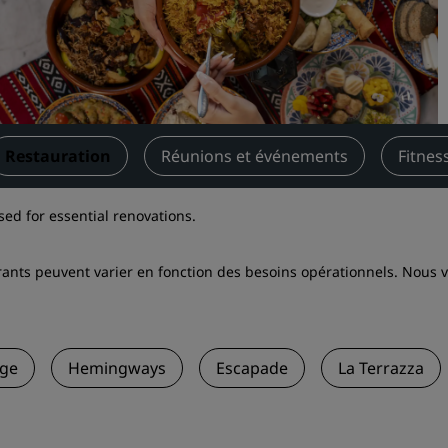
Demander un devis
Pour les événements
Solutions d’entreprise
Rechercher des vols
Restauration
Réunions et événements
Fitnes
Rechercher des vols
sed for essential renovations.
Restaurants
urants peuvent varier en fonction des besoins opérationnels. Nous
Rechercher un restaurant
Services numériques
nge
Hemingways
Escapade
La Terrazza
Application Radisson Hotel