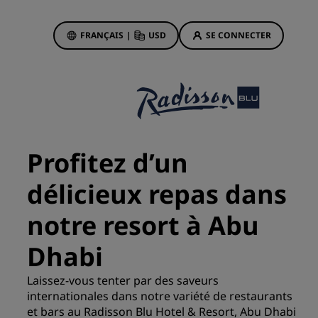
FRANÇAIS
|
USD
SE CONNECTER
sson Rewards
réservations
Offres d'hôtels
Découvrez nos offres
Profitez d’un
La magie opère dès les premiers
instants
délicieux repas dans
Deals of the Day
notre resort à Abu
Réservez à l’avance
Voir nos forfaits
Dhabi
Laissez-vous tenter par des saveurs
Idées de voyage
ngs
internationales dans notre variété de restaurants
et bars au Radisson Blu Hotel & Resort, Abu Dhabi
Hôtels adaptés aux familles
ion