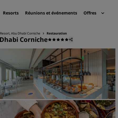
Resorts
Réunions et événements
Offres
Radi
Mes 
 Resort, Abu Dhabi Corniche
Restauration
 Dhabi Corniche
Trouvez votre hôtel
Destinations
Resorts
Appartements hôteliers
Hôtels d'aéroport
Nouveaux et futurs hôtels
Réunions et événements
Découvrez Radisson Meeti
Réservez une salle de réun