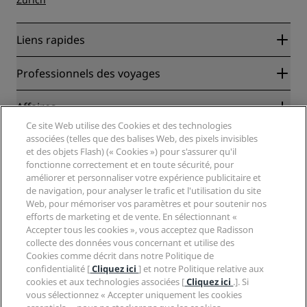
Liens rapides
Radisson Rewards
Professionnels des voyages
Garantie des meilleurs tarifs en ligne
Blog
Partenaires
Affaires
Destinations
Agents de voyages
Ce site Web utilise des Cookies et des technologies
Nouveaux et futurs hôtels
Radisson Hotel Group
associées (telles que des balises Web, des pixels invisibles
Légal
Application Radisson Hotels
et des objets Flash) (« Cookies ») pour s'assurer qu'il
Médias
Hôtels adaptés aux sportifs
fonctionne correctement et en toute sécurité, pour
Carrières RHG
Centre de confidentialité
Aide
Hôtels adaptés aux Familles
améliorer et personnaliser votre expérience publicitaire et
Carrières PPHE
Mentions légales
Santé et sécurité
de navigation, pour analyser le trafic et l'utilisation du site
Carrières EHL
Conditions générales Radisson Rewards
Web, pour mémoriser vos paramètres et pour soutenir nos
Avis aux consommateurs
The Club by RHG
Médias sociaux
Contrat d’utilisation du site
efforts de marketing et de vente. En sélectionnant «
Contact
Opportunités de développement
Accepter tous les cookies », vous acceptez que Radisson
Accessibilité numérique
FAQ
Marques Radisson Hotels
Entreprise responsable
collecte des données vous concernant et utilise des
Déclaration sur l’esclavage moderne
Plan du site
Cookies comme décrit dans notre Politique de
Approvisionnement
confidentialité [
Cliquez ici
] et notre Politique relative aux
cookies et aux technologies associées [
Cliquez ici
.]. Si
vous sélectionnez « Accepter uniquement les cookies