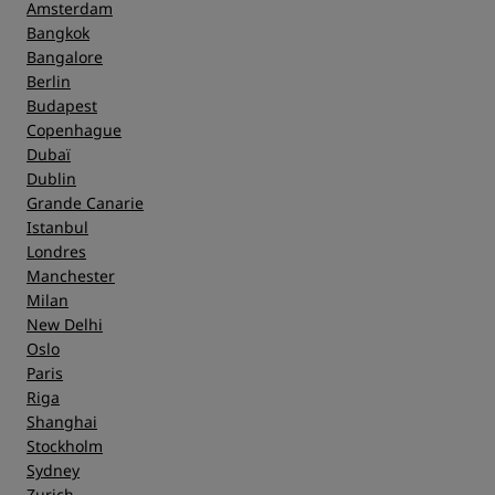
Amsterdam
Bangkok
Bangalore
Berlin
Budapest
Copenhague
Dubaï
Dublin
Grande Canarie
Istanbul
Londres
Manchester
Milan
New Delhi
Oslo
Paris
Riga
Shanghai
Stockholm
Sydney
Zurich