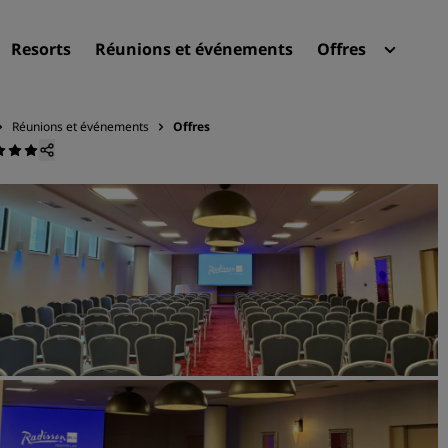
Resorts
Réunions et événements
Offres
Radi
Mes 
Réunions et événements
Offres
Trouvez votre hôtel
Destinations
Resorts
Appartements hôteliers
Hôtels d'aéroport
Nouveaux et futurs hôtels
Réunions et événements
Découvrez Radisson Meeti
Réservez une salle de réun