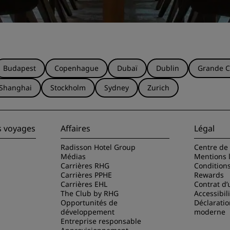
Budapest
Copenhague
Dubaï
Dublin
Grande C
Shanghai
Stockholm
Sydney
Zurich
s voyages
Affaires
Légal
Radisson Hotel Group
Centre de 
Médias
Mentions 
Carrières RHG
Condition
Carrières PPHE
Rewards
Carrières EHL
Contrat d’u
The Club by RHG
Accessibil
Opportunités de
Déclaratio
développement
moderne
Entreprise responsable