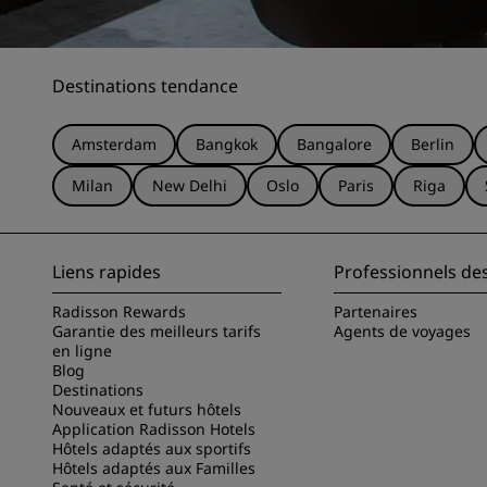
Destinations tendance
Amsterdam
Bangkok
Bangalore
Berlin
Milan
New Delhi
Oslo
Paris
Riga
Liens rapides
Professionnels de
Radisson Rewards
Partenaires
Garantie des meilleurs tarifs
Agents de voyages
en ligne
Blog
Destinations
Nouveaux et futurs hôtels
Application Radisson Hotels
Hôtels adaptés aux sportifs
Hôtels adaptés aux Familles