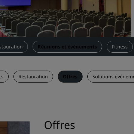
Demander un devis
Pour les événements
Solutions d’entreprise
Rechercher des vols
stauration
Réunions et événements
Fitness
Rechercher des vols
Restaurants
ts
Restauration
Offres
Solutions événeme
Rechercher un restaurant
Services numériques
Application Radisson Hotel
Offres