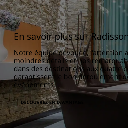
En savoir plus sur Radisso
Notre équipe dévouée, l’attention 
moindres détails et nos remarqua
dans des destinations aux quatre 
garantissent le bon déroulement d
événements.
DÉCOUVREZ-EN DAVANTAGE