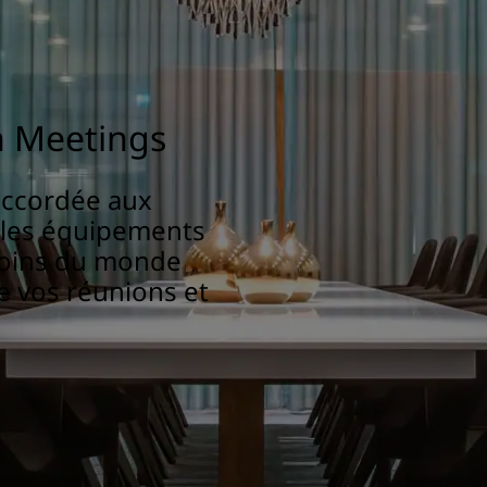
n Meetings
accordée aux
bles équipements
coins du monde
e vos réunions et