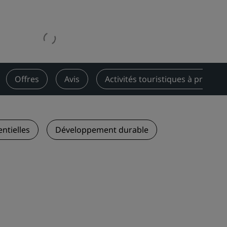
Rad Pets
Espaces dédiés aux mariages
Séjours durables
Séjours d'équipes sportives
Voyageur d'affaires
Offres
Avis
Activités touristiques à proximi
Hôtels du centre-ville
Consultez notre blog
Radisson Rewards
ntielles
Développement durable
Découvrez Radisson Rewards
Avantages
Comment utiliser vos points
s
Comment gagner des points
Bookers et Planners