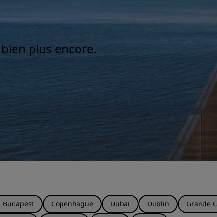
t bien plus encore.
Budapest
Copenhague
Dubaï
Dublin
Grande C