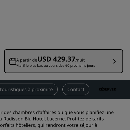
Rad Pets
Espaces dédiés aux mariages
Séjours durables
Séjours d'équipes sportives
Voyageur d'affaires
Hôtels du centre-ville
USD 429.37
Consultez notre blog
À partir de
/nuit
*tarif le plus bas au cours des 60 prochains jours
Radisson Rewards
Découvrez Radisson Rewards
 touristiques à proximité
Contact
RÉSERVER
Avantages
Comment utiliser vos points
s
r des chambres d'affaires ou que vous planifiez une
Comment gagner des points
 Radisson Blu Hotel, Lucerne. Profitez de tarifs
Bookers et Planners
rfaits hôteliers, qui rendront votre séjour à