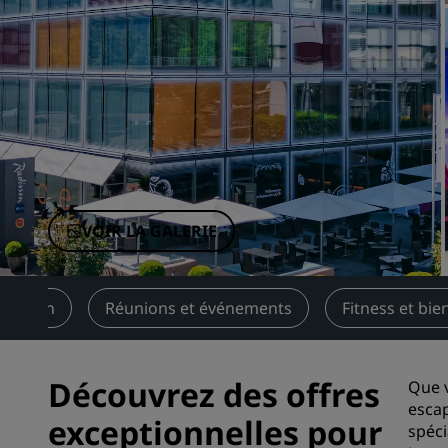
Marques affiliées en Chine
VOIR LA GALERIE
uration
Réunions et événements
Fitness et bie
Découvrez des offres
Que v
escap
exceptionnelles pour
spéci