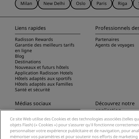
Milan
New Delhi
Oslo
Paris
Riga
Liens rapides
Professionnels de
Radisson Rewards
Partenaires
Garantie des meilleurs tarifs
Agents de voyages
en ligne
Blog
Destinations
Nouveaux et futurs hôtels
Application Radisson Hotels
Hôtels adaptés aux sportifs
Hôtels adaptés aux Familles
Santé et sécurité
Médias sociaux
Découvrez notre
application
Marques Radisson Hotels
Ce site Web utilise des Cookies et des technologies associées (telles qu
Découvrez l’appli Ra
objets Flash) (« Cookies ») pour s'assurer qu'il fonctionne correctemen
personnaliser votre expérience publicitaire et de navigation, pour analys
mémoriser vos paramètres et pour soutenir nos efforts de marketing e