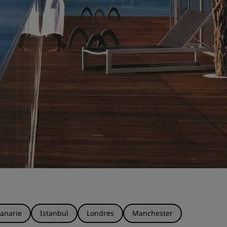
anarie
Istanbul
Londres
Manchester