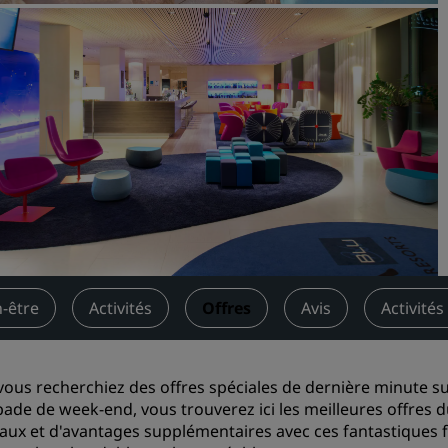
Demander un devis
Pour les événements
Solutions d’entreprise
Rechercher des vols
Rechercher des vols
Restaurants
Rechercher un restaurant
n-être
Activités
Offres
Avis
Activités
Services numériques
Application Radisson Hotel
ous recherchiez des offres spéciales de dernière minute su
ade de week-end, vous trouverez ici les meilleures offres du
aux et d'avantages supplémentaires avec ces fantastiques fo