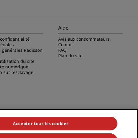
Aide
confidentialité
Avis aux consommateurs
légales
Contact
s générales Radisson
FAQ
Plan du site
tilisation du site
ité numérique
n sur l’esclavage
Accepter tous les cookies