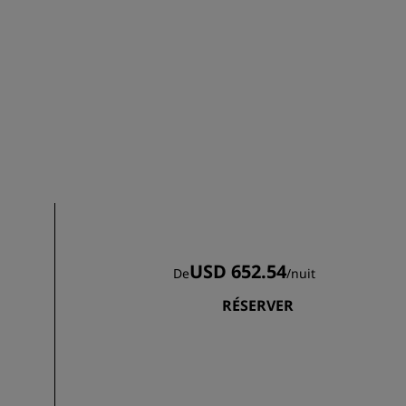
ADHÉRER
USD 652.54
De
/
nuit
RÉSERVER