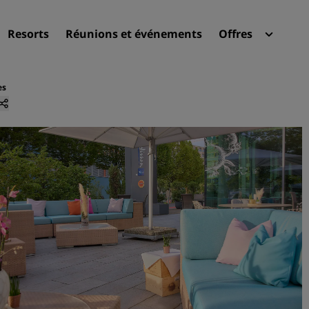
Resorts
Réunions et événements
Offres
Radi
Mes 
es
Trouvez votre hôtel
Destinations
Resorts
Appartements hôteliers
Hôtels d'aéroport
Nouveaux et futurs hôtels
Réunions et événements
Découvrez Radisson Meeti
Réservez une salle de réun