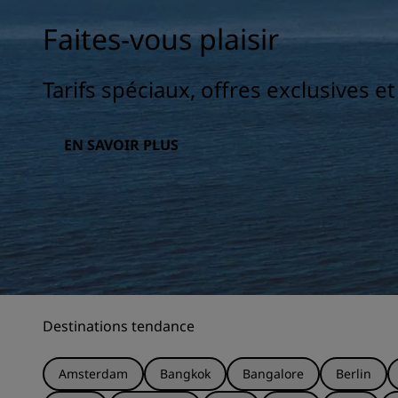
Faites-vous plaisir
Tarifs spéciaux, offres exclusives e
EN SAVOIR PLUS
Destinations tendance
Amsterdam
Bangkok
Bangalore
Berlin