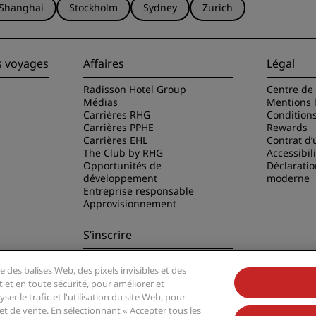
Shanghai
Stockholm
Sydney
Zurich
s voyages
Affaires
Légal
Radisson Hotel Group
Centre de 
Médias
Mentions 
Carrières RHG
Condition
Carrières PPHE
Rewards
Carrières EHL
Contrat d’u
The Club by RHG
Accessibil
Opportunités de
Déclaratio
développement
moderne
Entreprise responsable
Approvisionnement
S’inscrire
Ne manquez aucune de nos
e des balises Web, des pixels invisibles et des
offres les plus populaires
disson Hotels
t et en toute sécurité, pour améliorer et
er le trafic et l'utilisation du site Web, pour
t de vente. En sélectionnant « Accepter tous les