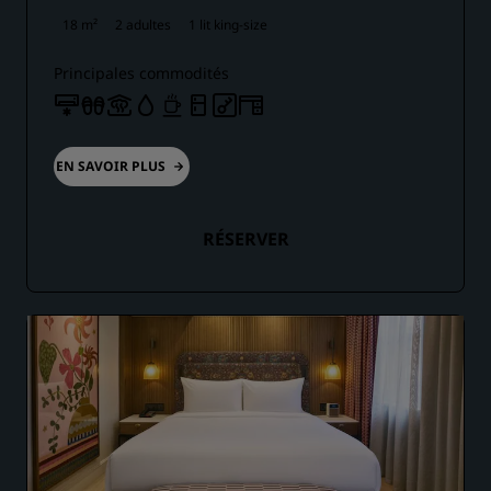
18 m²
2 adultes
1 lit king-size
Principales commodités
EN SAVOIR PLUS
RÉSERVER