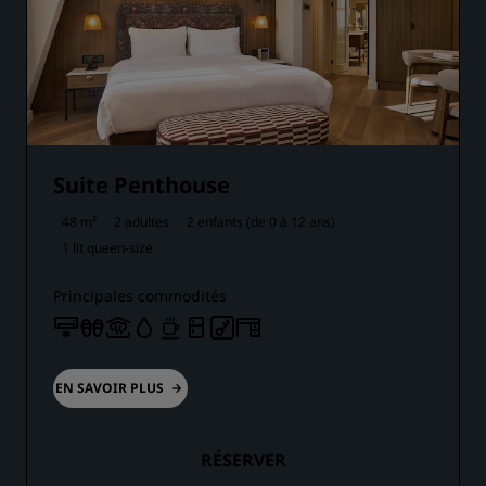
Suite Penthouse
48 m²
2 adultes
2 enfants (de 0 à 12 ans)
1 lit queen-size
Principales commodités
EN SAVOIR PLUS
RÉSERVER