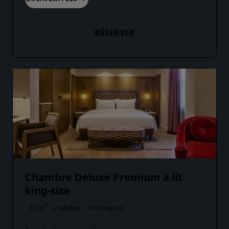
RÉSERVER
Chambre Deluxe Premium à lit
king-size
31 m²
2 adultes
1 lit king-size