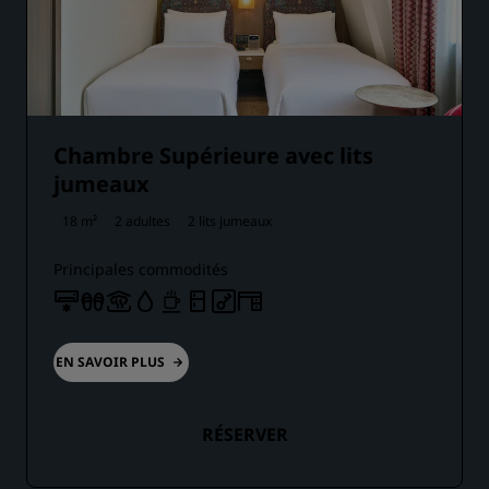
Chambre Supérieure avec lits
jumeaux
18 m²
2 adultes
2 lits jumeaux
Principales commodités
EN SAVOIR PLUS
RÉSERVER