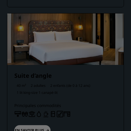
Suite d’angle
40 m²
2 adultes
2 enfants (de 0 à 12 ans)
1 lit king-size
1 canapé-lit
Principales commodités
EN SAVOIR PLUS