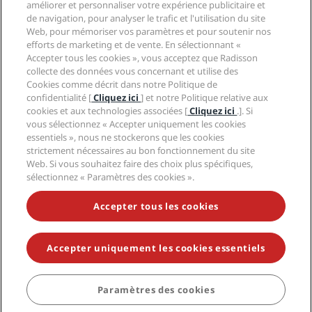
Aide
Hôtels adaptés aux Familles
améliorer et personnaliser votre expérience publicitaire et
Carrières PPHE
Mentions légales
Santé et sécurité
de navigation, pour analyser le trafic et l'utilisation du site
Carrières EHL
Conditions générales Radisson Rewards
Web, pour mémoriser vos paramètres et pour soutenir nos
Avis aux consommateurs
The Club by RHG
Médias sociaux
Contrat d’utilisation du site
efforts de marketing et de vente. En sélectionnant «
Contact
Opportunités de développement
Accepter tous les cookies », vous acceptez que Radisson
Accessibilité numérique
FAQ
Marques Radisson Hotels
Entreprise responsable
collecte des données vous concernant et utilise des
Déclaration sur l’esclavage moderne
Plan du site
Cookies comme décrit dans notre Politique de
Approvisionnement
confidentialité [
Cliquez ici
] et notre Politique relative aux
cookies et aux technologies associées [
Cliquez ici
.]. Si
vous sélectionnez « Accepter uniquement les cookies
essentiels », nous ne stockerons que les cookies
strictement nécessaires au bon fonctionnement du site
Web. Si vous souhaitez faire des choix plus spécifiques,
sélectionnez « Paramètres des cookies ».
NE MANQUEZ AUCUNE DE NOS OFFRES LES PLUS
POPULAIRES
Accepter tous les cookies
Accepter uniquement les cookies essentiels
© 2026 Radisson Hotel Group.
Tous droits réservés. RHG Radisson
Hotel Group, Radisson, Radisson RED, Radisson Blu, Radisson Collection,
Radisson Individuals, Park Plaza, Park Inn, Country Inn & Suites, Prize by
Radisson, Radisson Rewards, et Radisson Meetings sont des marques
Paramètres des cookies
RÉSERVER
déposées de Radisson Hotel Group.