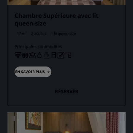
Chambre Supérieure avec lit
queen-size
17 m²
2 adultes
1 lit queen-size
Principales commodités
EN SAVOIR PLUS
RÉSERVER