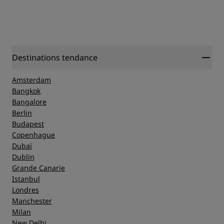
Destinations tendance
Amsterdam
Bangkok
Bangalore
Berlin
Budapest
Copenhague
Dubaï
Dublin
Grande Canarie
Istanbul
Londres
Manchester
Milan
New Delhi