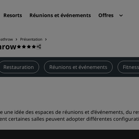
Resorts
Réunions et événements
Offres
Radi
Mes 
eathrow
Présentation
throw
Trouvez votre hôtel
Destinations
Restauration
Réunions et événements
Fitnes
Resorts
Appartements hôteliers
Hôtels d'aéroport
Nouveaux et futurs hôtels
faire une idée des espaces de réunions et d’événements, du 
Réunions et événements
t certaines salles peuvent adopter différentes configurat
Découvrez Radisson Meeti
Réservez une salle de réun