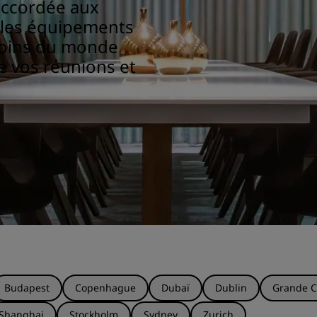
accordée aux
bles équipements
coins du monde
e vos réunions et
Budapest
Copenhague
Dubaï
Dublin
Grande C
Shanghai
Stockholm
Sydney
Zurich