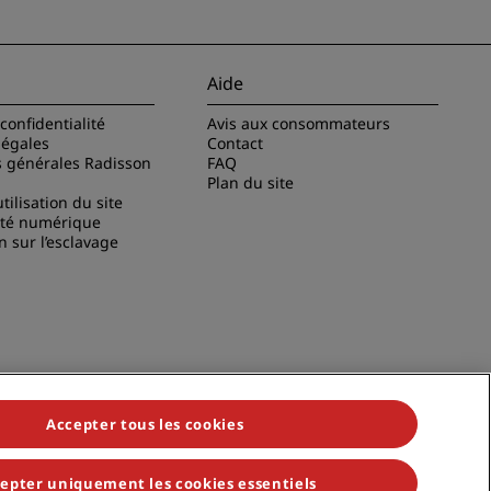
Aide
confidentialité
Avis aux consommateurs
légales
Contact
s générales Radisson
FAQ
Plan du site
tilisation du site
ité numérique
n sur l’esclavage
Accepter tous les cookies
epter uniquement les cookies essentiels