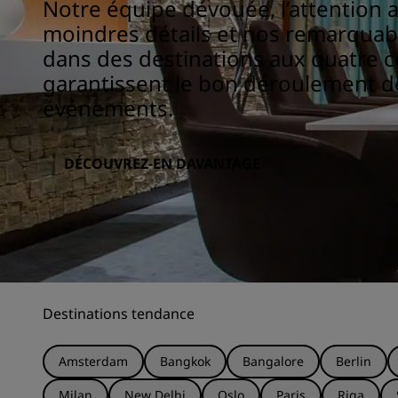
Notre équipe dévouée, l’attention 
moindres détails et nos remarqua
dans des destinations aux quatre 
garantissent le bon déroulement d
événements.
DÉCOUVREZ-EN DAVANTAGE
Destinations tendance
Amsterdam
Bangkok
Bangalore
Berlin
Milan
New Delhi
Oslo
Paris
Riga