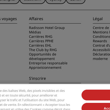
s voyages
Affaires
Légal
Radisson Hotel Group
Centre de 
Médias
Mentions 
Carrières RHG
Condition
Carrières PPHE
Rewards
Carrières EHL
Contrat d’u
The Club by RHG
Accessibil
Opportunités de
Déclaratio
développement
moderne
Entreprise responsable
Approvisionnement
S’inscrire
Ne manquez aucune de nos
e des balises Web, des pixels invisibles et des
offres les plus populaires
disson Hotels
t et en toute sécurité, pour améliorer et
er le trafic et l'utilisation du site Web, pour
t de vente. En sélectionnant « Accepter tous les
Acc
ernant et utilise des Cookies comme décrit dans