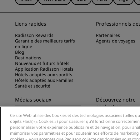
Liens rapides
Professionnels de
Radisson Rewards
Partenaires
Garantie des meilleurs tarifs
Agents de voyages
en ligne
Blog
Destinations
Nouveaux et futurs hôtels
Application Radisson Hotels
Hôtels adaptés aux sportifs
Hôtels adaptés aux Familles
Santé et sécurité
Médias sociaux
Découvrez notre
application
Marques Radisson Hotels
Ce site Web utilise des Cookies et des technologies associées (telles qu
Découvrez l’appli Ra
objets Flash) (« Cookies ») pour s'assurer qu'il fonctionne correctemen
personnaliser votre expérience publicitaire et de navigation, pour analys
mémoriser vos paramètres et pour soutenir nos efforts de marketing e
cookies », vous acceptez que Radisson collecte des données vous conc