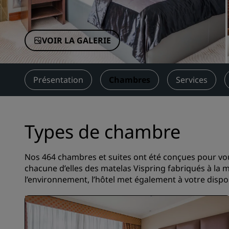
Marques affiliées en Chine
VOIR LA GALERIE
Présentation
Chambres
Services
Types de chambre
Nos 464 chambres et suites ont été conçues pour vou
chacune d’elles des matelas Vispring fabriqués à la 
l’environnement, l’hôtel met également à votre dispos