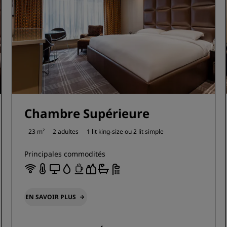
Chambre Supérieure
23 m²
2 adultes
1 lit king-size ou
2 lit simple
Principales commodités
EN SAVOIR PLUS