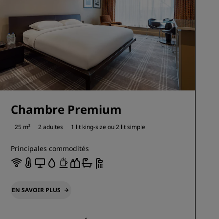
ADHÉRER
Chambre Premium
25 m²
2 adultes
1 lit king-size ou
2 lit simple
Principales commodités
EN SAVOIR PLUS