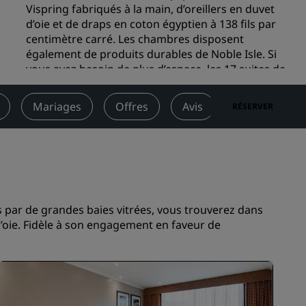
Vispring fabriqués à la main, d’oreillers en duvet
Rad Pets
d’oie et de draps en coton égyptien à 138 fils par
Espaces dédiés aux mariages
centimètre carré. Les chambres disposent
également de produits durables de Noble Isle. Si
Séjours durables
vous avez besoin de plus d’espace, les 17 suites de
Séjours d'équipes sportives
l’hôtel possèdent un séjour et une chambre à
Voyageur d'affaires
coucher séparés, ce qui signifie qu’il est possible
Mariages
Offres
Avis
Activités tou
RÉSERVER
de travailler ou d’organiser des réunions en petit
Hôtels du centre-ville
comité dans le coin salon.
Consultez notre blog
Arrivée
3:00pm
Départ
12:00pm
Radisson Rewards
Découvrez Radisson Rewards
 par de grandes baies vitrées, vous trouverez dans
Avantages
d’oie. Fidèle à son engagement en faveur de
Comment utiliser vos points
s
Comment gagner des points
Bookers et Planners