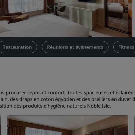
Demander un devis
Pour les événements
Solutions d’entreprise
Rechercher des vols
Restauration
Réunions et événements
Fitness
Rechercher des vols
Restaurants
Rechercher un restaurant
s procurer repos et confort. Toutes spacieuses et éclairées
main, des draps en coton égyptien et des oreillers en duvet 
Services numériques
ition des produits d’hygiène naturels Noble Isle.
Application Radisson Hotel