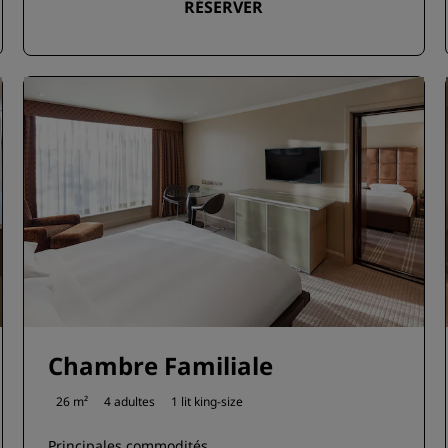
RÉSERVER
Chambre Familiale
26 m²
4 adultes
1 lit king-size
Principales commodités