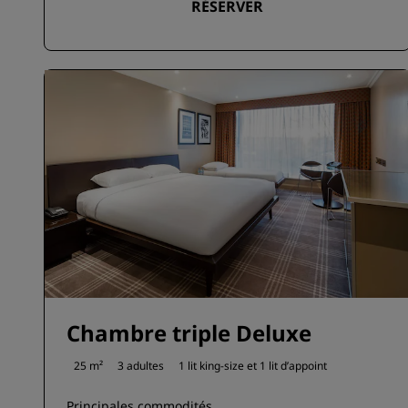
RÉSERVER
Chambre triple Deluxe
25 m²
3 adultes
1 lit king-size et
1 lit d’appoint
Principales commodités