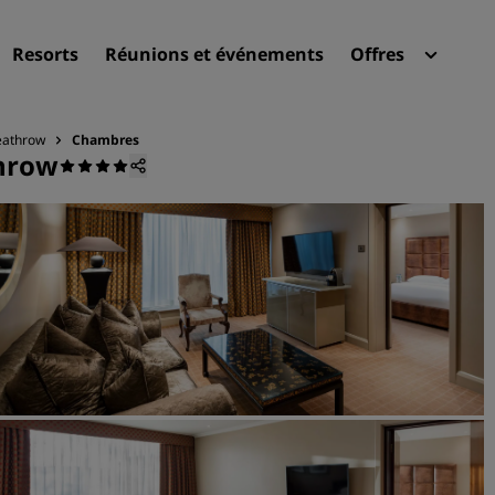
Resorts
Réunions et événements
Offres
Radi
Mes 
eathrow
Chambres
throw
Trouvez votre hôtel
Destinations
Resorts
Appartements hôteliers
Hôtels d'aéroport
Nouveaux et futurs hôtels
Réunions et événements
Découvrez Radisson Meeti
Réservez une salle de réun