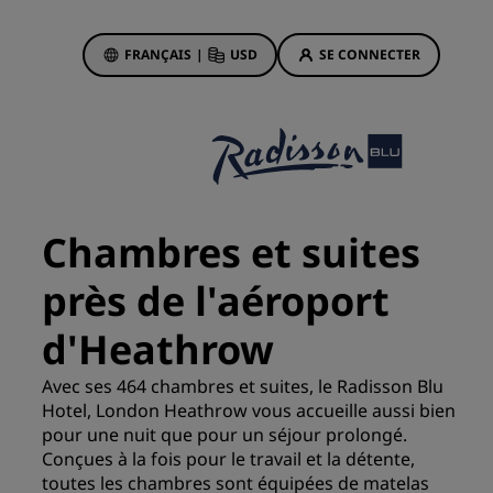
FRANÇAIS
|
USD
SE CONNECTER
sson Rewards
réservations
Offres d'hôtels
Découvrez nos offres
Chambres et suites
La magie opère dès les premiers
instants
près de l'aéroport
Deals of the Day
d'Heathrow
Réservez à l’avance
Voir nos forfaits
Avec ses 464 chambres et suites, le Radisson Blu
Hotel, London Heathrow vous accueille aussi bien
pour une nuit que pour un séjour prolongé.
Idées de voyage
ngs
Conçues à la fois pour le travail et la détente,
toutes les chambres sont équipées de matelas
Hôtels adaptés aux familles
ion