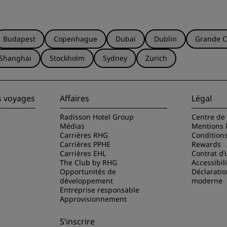
Budapest
Copenhague
Dubaï
Dublin
Grande C
Shanghai
Stockholm
Sydney
Zurich
s voyages
Affaires
Légal
Radisson Hotel Group
Centre de 
Médias
Mentions 
Carrières RHG
Condition
Carrières PPHE
Rewards
Carrières EHL
Contrat d’u
The Club by RHG
Accessibil
Opportunités de
Déclaratio
développement
moderne
Entreprise responsable
Approvisionnement
S’inscrire