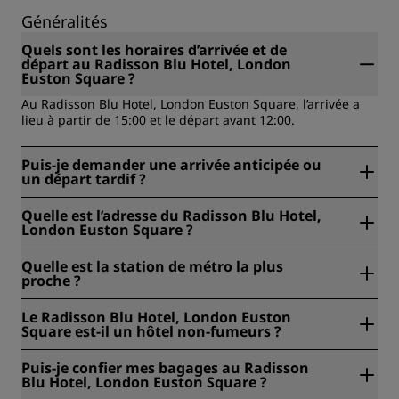
Généralités
Quels sont les horaires d’arrivée et de
départ au Radisson Blu Hotel, London
Euston Square ?
Au Radisson Blu Hotel, London Euston Square, l’arrivée a
lieu à partir de 15:00 et le départ avant 12:00.
Puis-je demander une arrivée anticipée ou
un départ tardif ?
L'arrivée anticipée et le départ tardif sont possibles sur
Quelle est l’adresse du Radisson Blu Hotel,
demande et soumis à disponibilité. Nous vous
London Euston Square ?
recommandons de contacter la réception à votre arrivée
(un supplément peut être applicable).
Le Radisson Blu Hotel, London Euston Square est situé au
Quelle est la station de métro la plus
130 Tottenham Court Road, Londres, W1T 5AY, Royaume-
proche ?
Uni, en plein centre de Londres, à proximité des stations
Euston et Warren Street.
L'hôtel Radisson Blu Hotel, London Euston Square se trouve
Le Radisson Blu Hotel, London Euston
juste à côté de la station de métro Warren Street et à
Square est-il un hôtel non-fumeurs ?
seulement quelques minutes à pied de la station de métro
Euston Square et de la gare principale d'Euston, offrant
Oui, le Radisson Blu Hotel, London Euston Square est un
Puis-je confier mes bagages au Radisson
ainsi d'excellentes liaisons de transport à travers tout
hôtel non-fumeur.
Blu Hotel, London Euston Square ?
Londres.