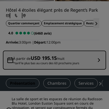
Hôtel 4 étoiles élégant près de Regent’s Park
Quartier commerçant
Emplacement stratégique
Restauration su
4.0
(6460 avis)
Arrivée
3:00pm
Départ
12:00pm
USD 195.15
À partir de
/nuit
*tarif le plus bas au cours des 60 prochains jours
Présentation
Chambres
Services
R
La salle de sport et les espaces de réunion du Radisson
Blu Hotel, London Euston Square sont en cours de
rénovation, et seront par conséquence fermés du