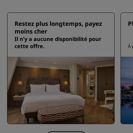
Restez plus longtemps, payez
P
moins cher
Il n’y a aucune disponibilité pour
cette offre.
À 