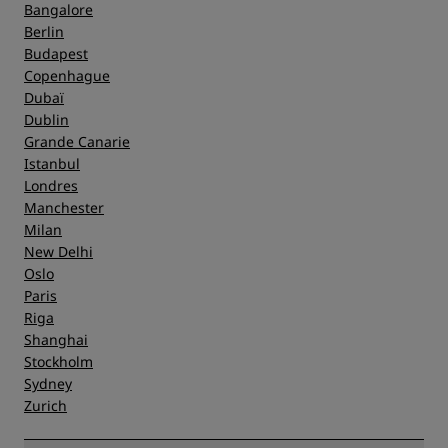
Bangalore
Berlin
Budapest
Copenhague
Dubaï
Dublin
Grande Canarie
Istanbul
Londres
Manchester
Milan
New Delhi
Oslo
Paris
Riga
Shanghai
Stockholm
Sydney
Zurich