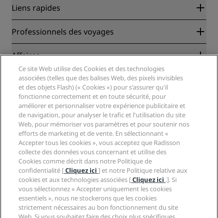
Liens rapides
Radisson Rewards
Professionnels des voyages
Garantie des meilleurs tarifs en ligne
Blog
Partenaires
Affaires
Destinations
Agents de voyages
Ce site Web utilise des Cookies et des technologies
Nouveaux et futurs hôtels
Radisson Hotel Group
associées (telles que des balises Web, des pixels invisibles
Légal
Application Radisson Hotels
et des objets Flash) (« Cookies ») pour s'assurer qu'il
Médias
Hôtels adaptés aux sportifs
fonctionne correctement et en toute sécurité, pour
Carrières RHG
Centre de confidentialité
Aide
Hôtels adaptés aux Familles
améliorer et personnaliser votre expérience publicitaire et
Carrières PPHE
Mentions légales
Santé et sécurité
de navigation, pour analyser le trafic et l'utilisation du site
Carrières EHL
Conditions générales Radisson Rewards
Web, pour mémoriser vos paramètres et pour soutenir nos
Avis aux consommateurs
The Club by RHG
Médias sociaux
Contrat d’utilisation du site
efforts de marketing et de vente. En sélectionnant «
Contact
Opportunités de développement
Accepter tous les cookies », vous acceptez que Radisson
Accessibilité numérique
FAQ
Marques Radisson Hotels
Entreprise responsable
collecte des données vous concernant et utilise des
Déclaration sur l’esclavage moderne
Plan du site
Cookies comme décrit dans notre Politique de
Approvisionnement
confidentialité [
Cliquez ici
] et notre Politique relative aux
cookies et aux technologies associées [
Cliquez ici
.]. Si
vous sélectionnez « Accepter uniquement les cookies
essentiels », nous ne stockerons que les cookies
strictement nécessaires au bon fonctionnement du site
Web. Si vous souhaitez faire des choix plus spécifiques,