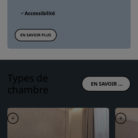
Accessibilité
EN SAVOIR PLUS
Types de
EN SAVOIR P
chambre
LUS