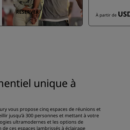
RÉSERVER
USD
À partir de
entiel unique à
ury vous propose cinq espaces de réunions et
llir jusqu’à 300 personnes et mettant à votre
logies ultramodernes et les options de
gn de ces espaces lambrissés à éclairage