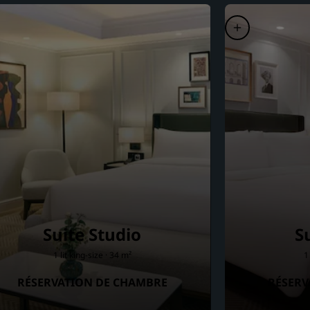
Suite Studio
S
1 lit king-size · 34 m²
1
RÉSERVATION DE CHAMBRE
RÉSERV