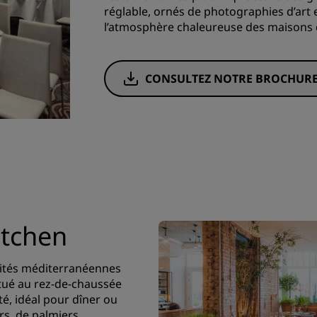
réglable, ornés de photographies d’art e
l’atmosphère chaleureuse des maisons 
CONSULTEZ NOTRE BROCHUR
itchen
ités méditerranéennes
itué au rez-de-chaussée
té, idéal pour dîner ou
rs, de palmiers