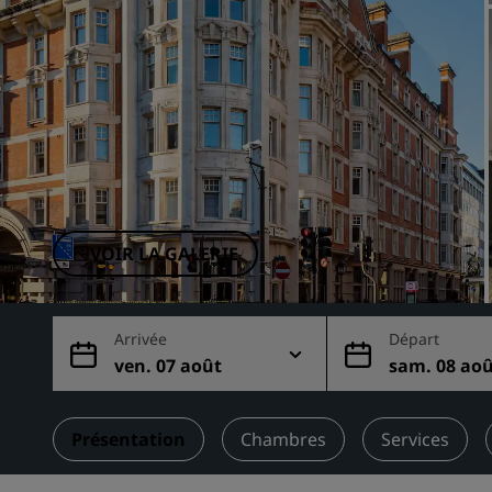
Marques affiliées en Chine
VOIR LA GALERIE
Arrivée
Départ
ven. 07 août
sam. 08 ao
Présentation
Chambres
Services