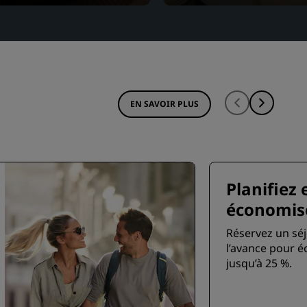
EN SAVOIR PLUS
Planifiez 
économis
Réservez un séj
l’avance pour 
jusqu’à 25 %.