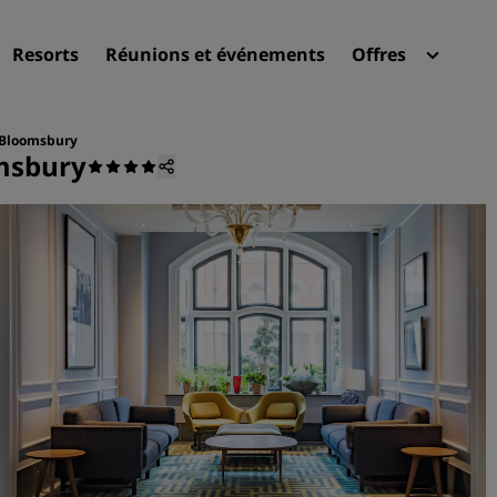
Resorts
Réunions et événements
Offres
Radi
Mes 
 Bloomsbury
omsbury
Trouvez votre hôtel
Destinations
Resorts
Appartements hôteliers
Hôtels d'aéroport
Nouveaux et futurs hôtels
Réunions et événements
Découvrez Radisson Meeti
Réservez une salle de réun