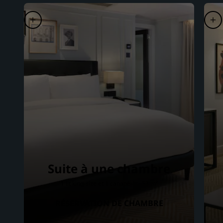
Suite à une chambre
1 lit king-size et 1 canapé-lit · 53 m²
RÉSERVATION DE CHAMBRE