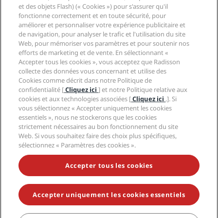
et des objets Flash) (« Cookies ») pour s'assurer qu'il
Liens rapides
fonctionne correctement et en toute sécurité, pour
améliorer et personnaliser votre expérience publicitaire et
de navigation, pour analyser le trafic et l'utilisation du site
Radisson Rewards
Professionnels des voyages
Web, pour mémoriser vos paramètres et pour soutenir nos
Garantie des meilleurs tarifs en ligne
efforts de marketing et de vente. En sélectionnant «
Blog
Partenaires
Accepter tous les cookies », vous acceptez que Radisson
Affaires
Destinations
collecte des données vous concernant et utilise des
Agents de voyages
Cookies comme décrit dans notre Politique de
Nouveaux et futurs hôtels
Radisson Hotel Group
Légal
confidentialité [
Cliquez ici
] et notre Politique relative aux
Application Radisson Hotels
Médias
cookies et aux technologies associées [
Cliquez ici
.]. Si
Hôtels adaptés aux sportifs
Carrières RHG
vous sélectionnez « Accepter uniquement les cookies
Centre de confidentialité
Aide
Hôtels adaptés aux Familles
essentiels », nous ne stockerons que les cookies
Carrières PPHE
Mentions légales
Santé et sécurité
strictement nécessaires au bon fonctionnement du site
Carrières EHL
Conditions générales Radisson Rewards
Avis aux consommateurs
Web. Si vous souhaitez faire des choix plus spécifiques,
The Club by RHG
Médias sociaux
Contrat d’utilisation du site
Contact
sélectionnez « Paramètres des cookies ».
Opportunités de développement
Accessibilité numérique
FAQ
Marques Radisson Hotels
Entreprise responsable
Déclaration sur l’esclavage moderne
Plan du site
Accepter tous les cookies
Approvisionnement
Accepter uniquement les cookies essentiels