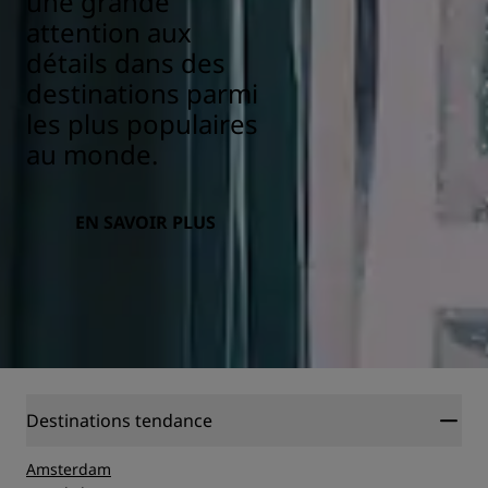
une grande
attention aux
détails dans des
destinations parmi
les plus populaires
au monde.
EN SAVOIR PLUS
Destinations tendance
Amsterdam