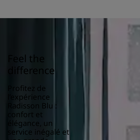
Feel the
difference
Profitez de
l’expérience
Radisson Blu :
confort et
élégance, un
service inégalé et