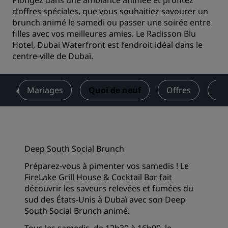
Plongez dans une ambiance animée et profitez
d’offres spéciales, que vous souhaitiez savourer un
brunch animé le samedi ou passer une soirée entre
filles avec vos meilleures amies. Le Radisson Blu
Hotel, Dubai Waterfront est l’endroit idéal dans le
centre-ville de Dubaï.
e
Mariages
Quoi de neuf
Offres
Avi
Deep South Social Brunch
Préparez-vous à pimenter vos samedis ! Le
FireLake Grill House & Cocktail Bar fait
découvrir les saveurs relevées et fumées du
sud des États-Unis à Dubaï avec son Deep
South Social Brunch animé.