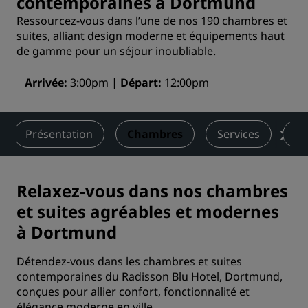
contemporaines à Dortmund
Ressourcez-vous dans l’une de nos 190 chambres et
suites, alliant design moderne et équipements haut
de gamme pour un séjour inoubliable.
Arrivée
3:00pm
Départ
12:00pm
Présentation
Chambres
Services
Re
Relaxez-vous dans nos chambres
et suites agréables et modernes
à Dortmund
Détendez-vous dans les chambres et suites
contemporaines du Radisson Blu Hotel, Dortmund,
conçues pour allier confort, fonctionnalité et
élégance moderne en ville.