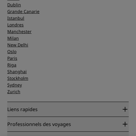
Dublin
Grande Canarie
Istanbul
Londres
Manchester
Milan
New Delhi
Oslo
Paris
Riga
Shanghai
Stockholm
Sydney
Zurich
Liens rapides
Radisson Rewards
Professionnels des voyages
Garantie des meilleurs tarifs en ligne