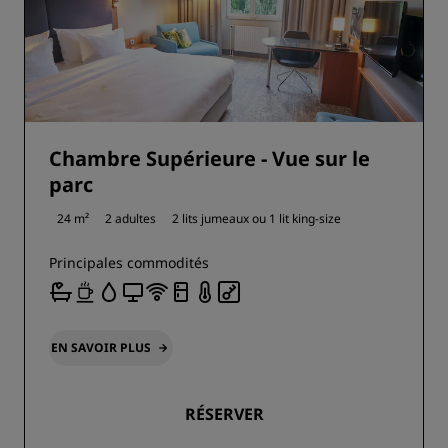
Chambre Supérieure - Vue sur le
parc
24 m²
2 adultes
2 lits jumeaux ou
1 lit king-size
Principales commodités
EN SAVOIR PLUS
RÉSERVER