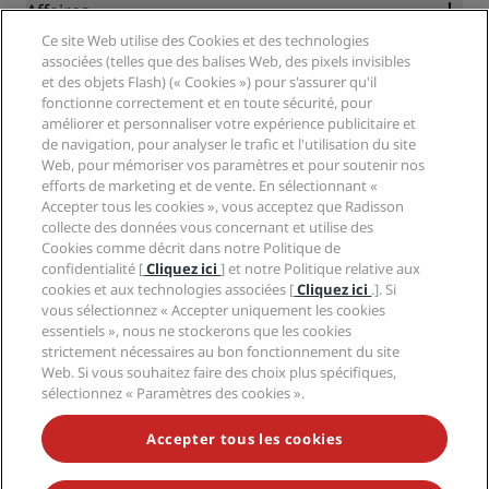
Blog
Partenaires
Affaires
Destinations
Agents de voyages
Ce site Web utilise des Cookies et des technologies
Nouveaux et futurs hôtels
Radisson Hotel Group
associées (telles que des balises Web, des pixels invisibles
Légal
Application Radisson Hotels
et des objets Flash) (« Cookies ») pour s'assurer qu'il
Médias
Hôtels adaptés aux sportifs
fonctionne correctement et en toute sécurité, pour
Carrières RHG
Centre de confidentialité
Aide
Hôtels adaptés aux Familles
améliorer et personnaliser votre expérience publicitaire et
Carrières PPHE
Mentions légales
Santé et sécurité
de navigation, pour analyser le trafic et l'utilisation du site
Carrières EHL
Conditions générales Radisson Rewards
Web, pour mémoriser vos paramètres et pour soutenir nos
Avis aux consommateurs
The Club by RHG
Médias sociaux
Contrat d’utilisation du site
efforts de marketing et de vente. En sélectionnant «
Contact
Opportunités de développement
Accepter tous les cookies », vous acceptez que Radisson
Accessibilité numérique
FAQ
Marques Radisson Hotels
Entreprise responsable
collecte des données vous concernant et utilise des
Déclaration sur l’esclavage moderne
Plan du site
Cookies comme décrit dans notre Politique de
Approvisionnement
confidentialité [
Cliquez ici
] et notre Politique relative aux
cookies et aux technologies associées [
Cliquez ici
.]. Si
vous sélectionnez « Accepter uniquement les cookies
essentiels », nous ne stockerons que les cookies
strictement nécessaires au bon fonctionnement du site
Web. Si vous souhaitez faire des choix plus spécifiques,
sélectionnez « Paramètres des cookies ».
NE MANQUEZ AUCUNE DE NOS OFFRES LES PLUS
POPULAIRES
Accepter tous les cookies