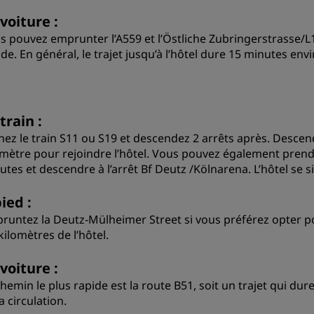
voiture :
s pouvez emprunter l’A559 et l’Östliche Zubringerstrasse/L12
de. En général, le trajet jusqu’à l’hôtel dure 15 minutes envi
train :
nez le train S11 ou S19 et descendez 2 arrêts après. Descen
omètre pour rejoindre l’hôtel. Vous pouvez également prendr
utes et descendre à l’arrêt Bf Deutz /Kölnarena. L’hôtel se 
ied :
runtez la Deutz-Mülheimer Street si vous préférez opter pour
kilomètres de l’hôtel.
voiture :
chemin le plus rapide est la route B51, soit un trajet qui du
a circulation.