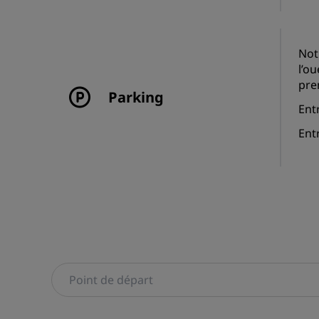
Not
l’o
pre
Parking
Ent
Entr