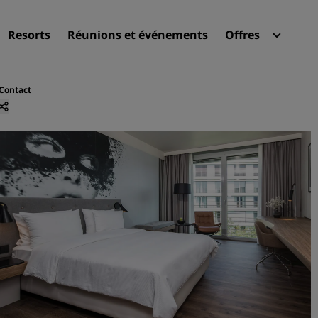
Resorts
Réunions et événements
Offres
Radi
Mes 
Contact
Trouvez votre hôtel
Destinations
Resorts
Appartements hôteliers
Hôtels d'aéroport
Nouveaux et futurs hôtels
Réunions et événements
Découvrez Radisson Meeti
Réservez une salle de réun