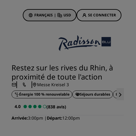
FRANÇAIS
|
USD
SE CONNECTER
sson Rewards
réservations
Offres d'hôtels
Découvrez nos offres
Restez sur les rives du Rhin, à
La magie opère dès les premiers
proximité de toute l'action
instants
Messe Kreisel 3
Deals of the Day
Énergie 100 % renouvelable
Réservez à l’avance
Séjours durables
Emplaceme
Voir nos forfaits
4.0
(838 avis)
Arrivée
3:00pm
Départ
12:00pm
Idées de voyage
ngs
Hôtels adaptés aux familles
ion