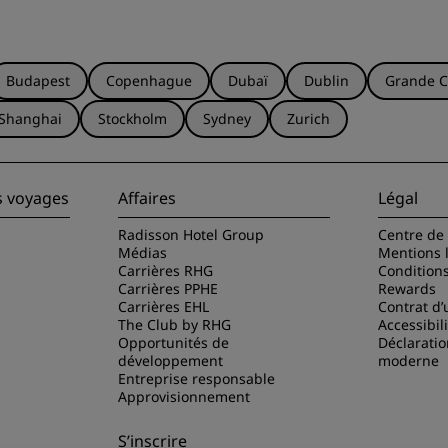
Budapest
Copenhague
Dubaï
Dublin
Grande C
Shanghai
Stockholm
Sydney
Zurich
s voyages
Affaires
Légal
Radisson Hotel Group
Centre de 
Médias
Mentions 
Carrières RHG
Condition
Carrières PPHE
Rewards
Carrières EHL
Contrat d’u
The Club by RHG
Accessibil
Opportunités de
Déclaratio
développement
moderne
Entreprise responsable
Approvisionnement
S’inscrire