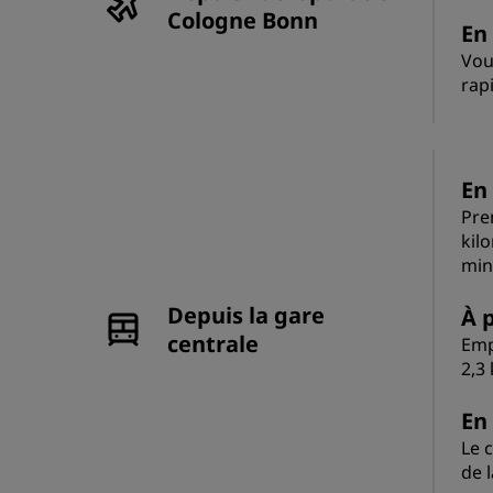
Cologne Bonn
En 
Vou
rapi
En 
Pre
kil
min
Depuis la gare
À p
centrale
Emp
2,3 
En 
Le 
de l