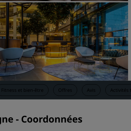
Demander un devis
Pour les événements
Solutions d’entreprise
Rechercher des vols
Rechercher des vols
Restaurants
Rechercher un restaurant
Fitness et bien-être
Offres
Avis
Activités
Services numériques
Application Radisson Hotel
gne - Coordonnées