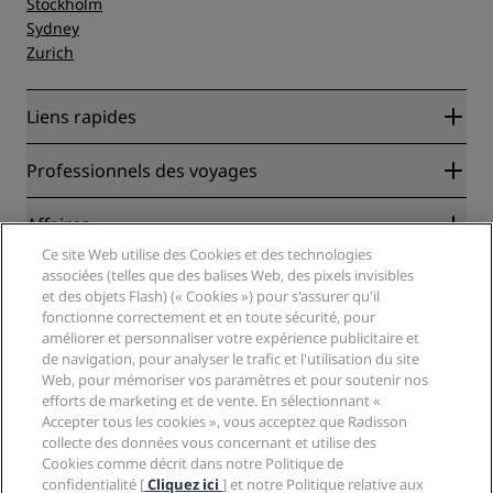
Stockholm
Sydney
Zurich
Liens rapides
Radisson Rewards
Professionnels des voyages
Garantie des meilleurs tarifs en ligne
Blog
Partenaires
Affaires
Destinations
Agents de voyages
Ce site Web utilise des Cookies et des technologies
Nouveaux et futurs hôtels
Radisson Hotel Group
associées (telles que des balises Web, des pixels invisibles
Légal
Application Radisson Hotels
et des objets Flash) (« Cookies ») pour s'assurer qu'il
Médias
Hôtels adaptés aux sportifs
fonctionne correctement et en toute sécurité, pour
Carrières RHG
Centre de confidentialité
Aide
Hôtels adaptés aux Familles
améliorer et personnaliser votre expérience publicitaire et
Carrières PPHE
Mentions légales
de navigation, pour analyser le trafic et l'utilisation du site
Santé et sécurité
Carrières EHL
Conditions générales Radisson Rewards
Web, pour mémoriser vos paramètres et pour soutenir nos
Avis aux consommateurs
The Club by RHG
Médias sociaux
Contrat d’utilisation du site
efforts de marketing et de vente. En sélectionnant «
Contact
Opportunités de développement
Accepter tous les cookies », vous acceptez que Radisson
Accessibilité numérique
FAQ
Marques Radisson Hotels
collecte des données vous concernant et utilise des
Entreprise responsable
Déclaration sur l’esclavage moderne
Plan du site
Cookies comme décrit dans notre Politique de
Approvisionnement
confidentialité [
Cliquez ici
] et notre Politique relative aux