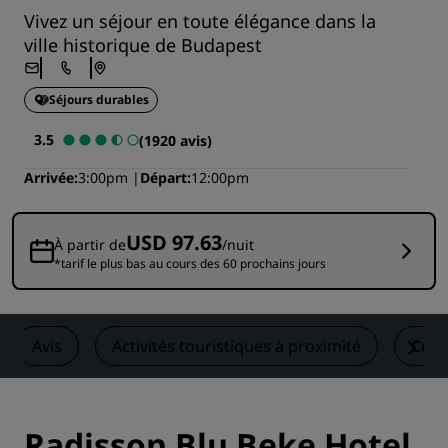
Vivez un séjour en toute élégance dans la
ville historique de Budapest
Séjours durables
3.5
(1920 avis)
Arrivée
3:00pm
Départ
12:00pm
USD 97.63
À partir de
/nuit
*tarif le plus bas au cours des 60 prochains jours
Avis
Activités touristiques à proximité
Cont
Radisson Blu Beke Hotel,