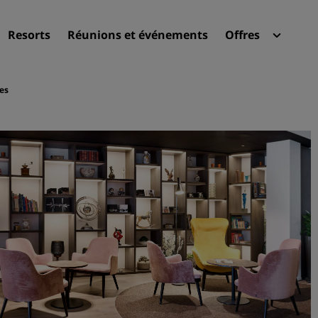
Resorts
Réunions et événements
Offres
Radi
Mes 
es
Trouvez votre hôtel
Destinations
Resorts
Appartements hôteliers
Hôtels d'aéroport
Nouveaux et futurs hôtels
Réunions et événements
Découvrez Radisson Meeti
Réservez une salle de réun