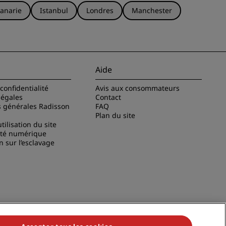
anarie
Istanbul
Londres
Manchester
Aide
confidentialité
Avis aux consommateurs
légales
Contact
s générales Radisson
FAQ
Plan du site
tilisation du site
ité numérique
n sur l’esclavage