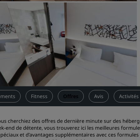
Demander un devis
Pour les événements
Solutions d’entreprise
Rechercher des vols
Rechercher des vols
Restaurants
Rechercher un restaurant
ements
Fitness
Offres
Avis
Activités
Services numériques
Application Radisson Hotel
us cherchiez des offres de dernière minute sur des héber
k-end de détente, vous trouverez ici les meilleures formule
 spéciaux et d’avantages supplémentaires avec ces formules 