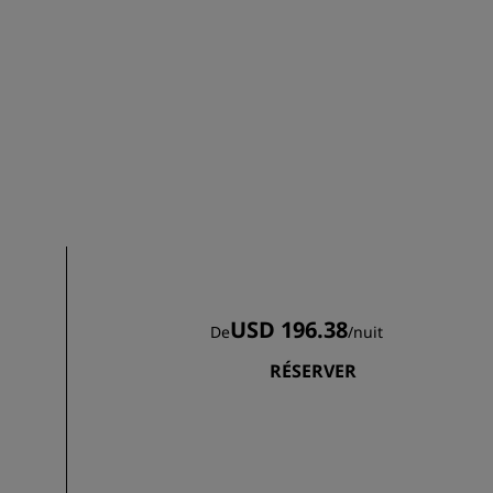
ADHÉRER
USD 196.38
De
/
nuit
RÉSERVER