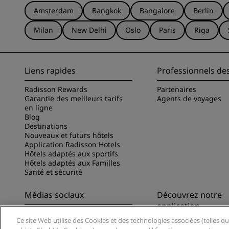
Amsterdam
Bangkok
Bangalore
Berlin
Milan
New Delhi
Oslo
Paris
Riga
Liens rapides
Professionnels de
Radisson Rewards
Partenaires
Garantie des meilleurs tarifs
Agents de voyages
en ligne
Blog
Destinations
Nouveaux et futurs hôtels
Application Radisson Hotels
Hôtels adaptés aux sportifs
Hôtels adaptés aux Familles
Santé et sécurité
Médias sociaux
Découvrez notre
application
Marques Radisson Hotels
Ce site Web utilise des Cookies et des technologies associées (telles qu
Découvrez l’appli Ra