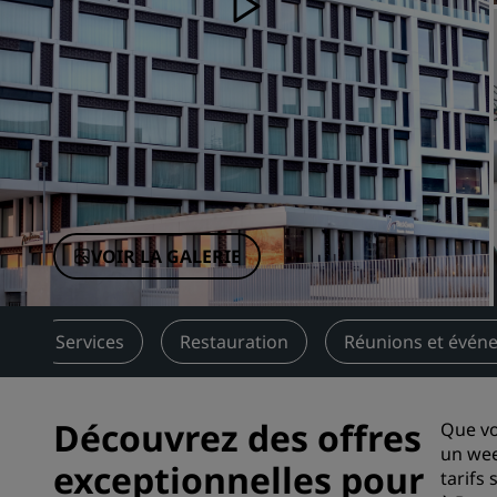
Marques affiliées en Chine
VOIR LA GALERIE
Services
Restauration
Réunions et évén
Découvrez des offres
Que vo
un wee
exceptionnelles pour
tarifs