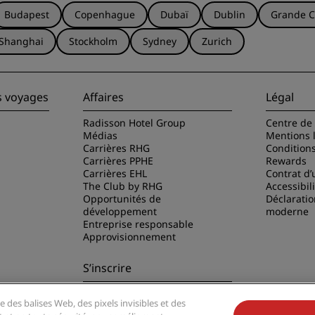
Budapest
Copenhague
Dubaï
Dublin
Grande C
Shanghai
Stockholm
Sydney
Zurich
s voyages
Affaires
Légal
Radisson Hotel Group
Centre de 
Médias
Mentions 
Carrières RHG
Condition
Carrières PPHE
Rewards
Carrières EHL
Contrat d’u
The Club by RHG
Accessibil
Opportunités de
Déclaratio
développement
moderne
Entreprise responsable
Approvisionnement
S’inscrire
Ne manquez aucune de nos
e des balises Web, des pixels invisibles et des
offres les plus populaires
disson Hotels