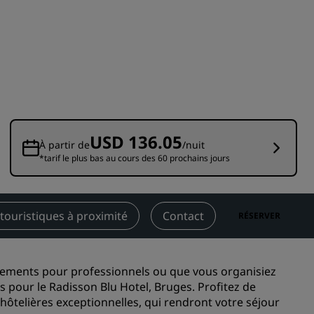
Rad Pets
Espaces dédiés aux mariages
Séjours durables
Séjours d'équipes sportives
Voyageur d'affaires
Hôtels du centre-ville
USD 136.05
Consultez notre blog
À partir de
/nuit
*tarif le plus bas au cours des 60 prochains jours
Radisson Rewards
Découvrez Radisson Rewards
 touristiques à proximité
Contact
RÉSERVER
Avantages
Comment utiliser vos points
s
gements pour professionnels ou que vous organisiez
Comment gagner des points
s pour le Radisson Blu Hotel, Bruges. Profitez de
Bookers et Planners
hôtelières exceptionnelles, qui rendront votre séjour