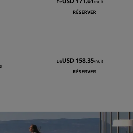
USD 171.61
De
/
nuit
RÉSERVER
USD 158.35
De
/
nuit
s
RÉSERVER