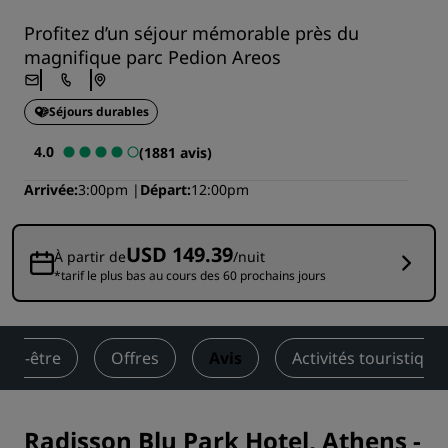
Profitez d’un séjour mémorable près du
magnifique parc Pedion Areos
Séjours durables
4.0
(1881 avis)
Arrivée
3:00pm
Départ
12:00pm
USD 149.39
À partir de
/nuit
*tarif le plus bas au cours des 60 prochains jours
bien-être
Offres
Avis
Activités touristique
Radisson Blu Park Hotel, Athens
-