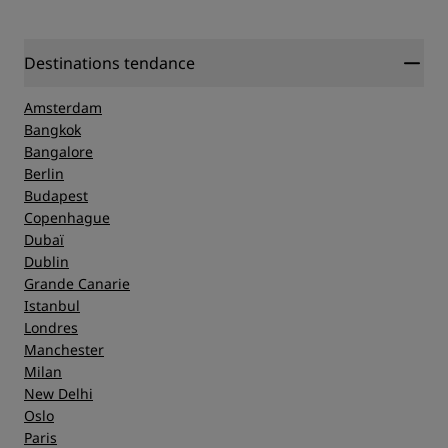
Emplacement
Destinations tendance
Propreté
Amsterdam
Bangkok
Bangalore
Service
Berlin
Budapest
Copenhague
Dubaï
Dublin
Grande Canarie
Istanbul
Londres
Manchester
Milan
New Delhi
Oslo
Paris