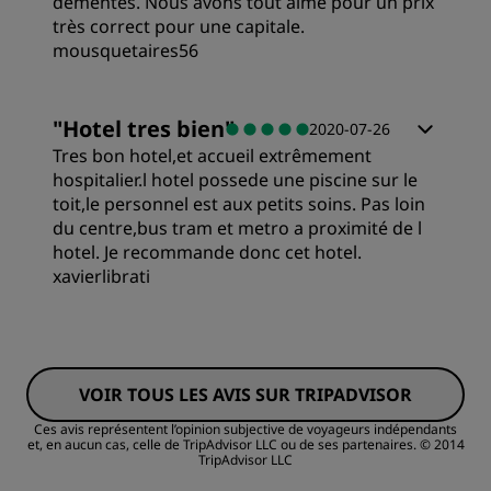
démentes. Nous avons tout aimé pour un prix
très correct pour une capitale.
mousquetaires56
"
Hotel tres bien
"
2020-07-26
Tres bon hotel,et accueil extrêmement
hospitalier.l hotel possede une piscine sur le
toit,le personnel est aux petits soins. Pas loin
du centre,bus tram et metro a proximité de l
hotel. Je recommande donc cet hotel.
xavierlibrati
Chambres
VOIR TOUS LES AVIS SUR TRIPADVISOR
Qualité/prix
Ces avis représentent l’opinion subjective de voyageurs indépendants
et, en aucun cas, celle de TripAdvisor LLC ou de ses partenaires.
© 2014
TripAdvisor LLC
Literie