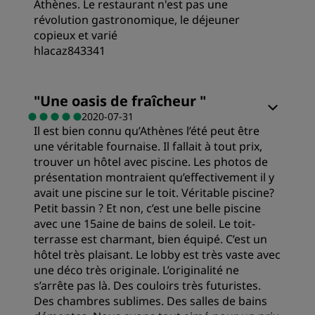
Athènes. Le restaurant n'est pas une
révolution gastronomique, le déjeuner
copieux et varié
hlacaz843341
Chambres
"
Une oasis de fraîcheur
"
2020-07-31
Il est bien connu qu’Athènes l’été peut être
Qualité/prix
une véritable fournaise. Il fallait à tout prix,
trouver un hôtel avec piscine. Les photos de
Literie
présentation montraient qu’effectivement il y
avait une piscine sur le toit. Véritable piscine?
Petit bassin ? Et non, c’est une belle piscine
Emplacement
avec une 15aine de bains de soleil. Le toit-
terrasse est charmant, bien équipé. C’est un
hôtel très plaisant. Le lobby est très vaste avec
Propreté
une déco très originale. L’originalité ne
s’arrête pas là. Des couloirs très futuristes.
Des chambres sublimes. Des salles de bains
Service