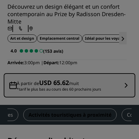
Découvrez un design élégant et un confort
contemporain au Prize by Radisson Dresden-
Mitte
Art et design
Emplacement central
Idéal pour les voyageurs d’af
4.0
(153 avis)
Arrivée
3:00pm
Départ
12:00pm
USD 65.62
À partir de
/nuit
*tarif le plus bas au cours des 60 prochains jours
Offres
Activités touristiques à proximité
Cont