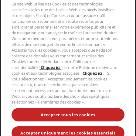
Agents de voyages
Ce site Web utilise des Cookies et des technologies
Nouveaux et futurs hôtels
Radisson Hotel Group
associées (telles que des balises Web, des pixels invisibles
Légal
Application Radisson Hotels
et des objets Flash) (« Cookies ») pour s'assurer qu'il
Médias
Hôtels adaptés aux sportifs
fonctionne correctement et en toute sécurité, pour
Carrières RHG
Centre de confidentialité
Aide
Hôtels adaptés aux Familles
améliorer et personnaliser votre expérience publicitaire et
Carrières PPHE
Mentions légales
Santé et sécurité
de navigation, pour analyser le trafic et l'utilisation du site
Carrières EHL
Conditions générales Radisson Rewards
Web, pour mémoriser vos paramètres et pour soutenir nos
Avis aux consommateurs
The Club by RHG
Médias sociaux
Contrat d’utilisation du site
efforts de marketing et de vente. En sélectionnant «
Contact
Opportunités de développement
Accepter tous les cookies », vous acceptez que Radisson
Accessibilité numérique
FAQ
Marques Radisson Hotels
Entreprise responsable
collecte des données vous concernant et utilise des
Déclaration sur l’esclavage moderne
Plan du site
Cookies comme décrit dans notre Politique de
Approvisionnement
confidentialité [
Cliquez ici
] et notre Politique relative aux
cookies et aux technologies associées [
Cliquez ici
.]. Si
vous sélectionnez « Accepter uniquement les cookies
essentiels », nous ne stockerons que les cookies
strictement nécessaires au bon fonctionnement du site
Web. Si vous souhaitez faire des choix plus spécifiques,
sélectionnez « Paramètres des cookies ».
NE MANQUEZ AUCUNE DE NOS OFFRES LES PLUS
POPULAIRES
Accepter tous les cookies
Accepter uniquement les cookies essentiels