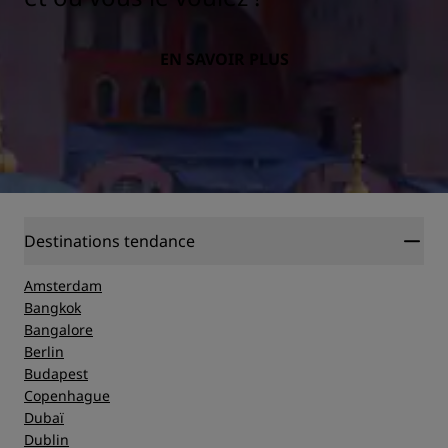
EN SAVOIR PLUS
Destinations tendance
Amsterdam
Bangkok
Bangalore
Berlin
Budapest
Copenhague
Dubaï
Dublin