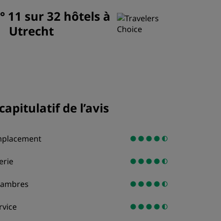
° 11 sur 32 hôtels à
ADHÉRER
Utrecht
capitulatif de l’avis
placement
terie
ambres
rvice