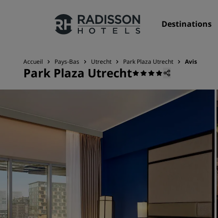
Destinations
Accueil
Pays-Bas
Utrecht
Park Plaza Utrecht
Avis
Park Plaza Utrecht
Nos enseignes
Marques Radisson Hotels