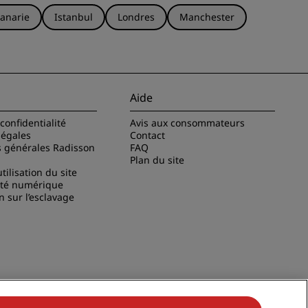
anarie
Istanbul
Londres
Manchester
Aide
confidentialité
Avis aux consommateurs
légales
Contact
s générales Radisson
FAQ
Plan du site
tilisation du site
ité numérique
n sur l’esclavage