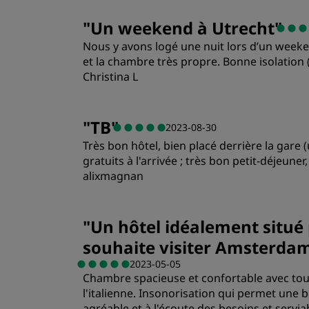
Chambres
"
Un weekend à Utrecht
"
Nous y avons logé une nuit lors d’un weeken
Emplacement
et la chambre très propre. Bonne isolation 
Christina L
"
TB
"
2023-08-30
Très bon hôtel, bien placé derrière la gare
gratuits à l'arrivée ; très bon petit-déjeuner
alixmagnan
Chambres
"
Un hôtel idéalement situé p
souhaite visiter Amsterda
Emplacement
2023-05-05
Chambre spacieuse et confortable avec tou
l'italienne. Insonorisation qui permet une 
agréable et à l'écoute des besoins et servia