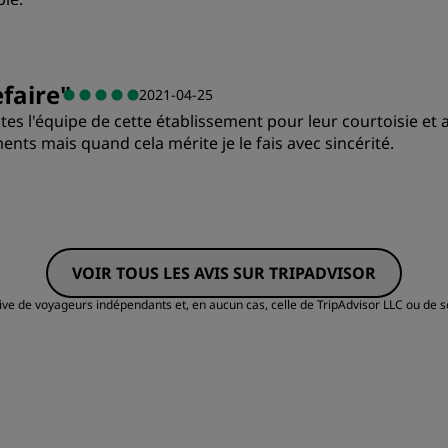
Emplacement
S
faire
"
2021-04-25
utes l'équipe de cette établissement pour leur courtoisie 
ents mais quand cela mérite je le fais avec sincérité.
Qualité/prix
L
VOIR TOUS LES AVIS SUR TRIPADVISOR
Propreté
S
tive de voyageurs indépendants et, en aucun cas, celle de TripAdvisor LLC ou de s