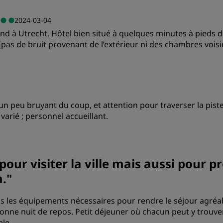
Qualité/prix
L
2024-03-04
d à Utrecht. Hôtel bien situé à quelques minutes à pieds du 
Propreté
S
(pas de bruit provenant de l’extérieur ni des chambres voisi
 (un peu bruyant du coup, et attention pour traverser la pist
, varié ; personnel accueillant.
Qualité/prix
L
our visiter la ville mais aussi pour pr
m.
"
Propreté
S
s les équipements nécessaires pour rendre le séjour agréab
bonne nuit de repos. Petit déjeuner où chacun peut y trouve
ble.