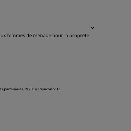
ervice
et aux femmes de ménage pour la propreté
iterie
ervice
es partenaires.
© 2014 TripAdvisor LLC