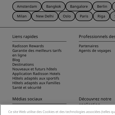
Amsterdam
Bangkok
Bangalore
Berlin
Milan
New Delhi
Oslo
Paris
Riga
Liens rapides
Professionnels de
Radisson Rewards
Partenaires
Garantie des meilleurs tarifs
Agents de voyages
en ligne
Blog
Destinations
Nouveaux et futurs hôtels
Application Radisson Hotels
Hôtels adaptés aux sportifs
Hôtels adaptés aux Familles
Santé et sécurité
Médias sociaux
Découvrez notre
application
Marques Radisson Hotels
Ce site Web utilise des Cookies et des technologies associées (telles qu
Découvrez l’appli Ra