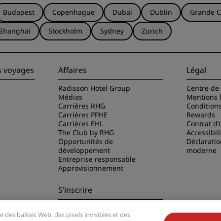
Budapest
Copenhague
Dubaï
Dublin
Grande C
Shanghai
Stockholm
Sydney
Zurich
s voyages
Affaires
Légal
Radisson Hotel Group
Centre de 
Médias
Mentions 
Carrières RHG
Condition
Carrières PPHE
Rewards
Carrières EHL
Contrat d’u
The Club by RHG
Accessibil
Opportunités de
Déclaratio
développement
moderne
Entreprise responsable
Approvisionnement
S’inscrire
Ne manquez aucune de nos
e des balises Web, des pixels invisibles et des
offres les plus populaires
disson Hotels