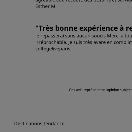
Esther M
Qualité/prix
"
Très bonne expérience à re
Je repasserai sans aucun soucis Merci a to
irréprochable. Je suis très avare en complim
solfegeliveparis
Chambres
Emplacement
Ces avis représentent l’opinion subjec
Destinations tendance