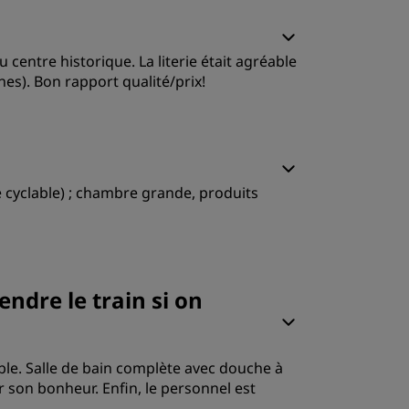
iterie
centre historique. La literie était agréable
ervice
nes). Bon rapport qualité/prix!
e cyclable) ; chambre grande, produits
iterie
endre le train si on
ervice
le. Salle de bain complète avec douche à
r son bonheur. Enfin, le personnel est