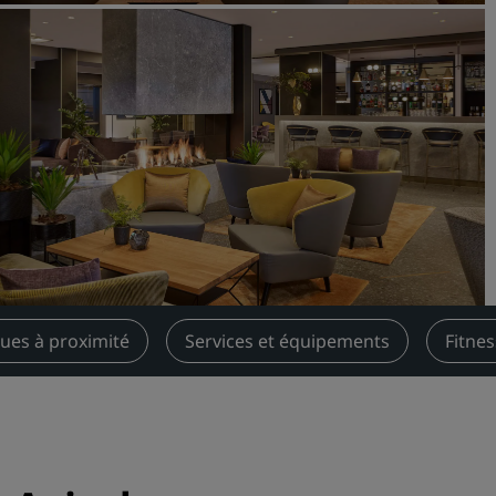
Demander un devis
Pour les événements
Solutions d’entreprise
Rechercher des vols
Rechercher des vols
Restaurants
Rechercher un restaurant
ques à proximité
Services et équipements
Fitnes
Services numériques
Application Radisson Hotel