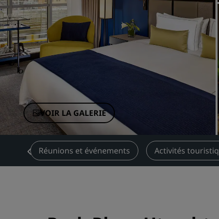
Marques affiliées en Chine
VOIR LA GALERIE
 Bar
Réunions et événements
Activités touristi