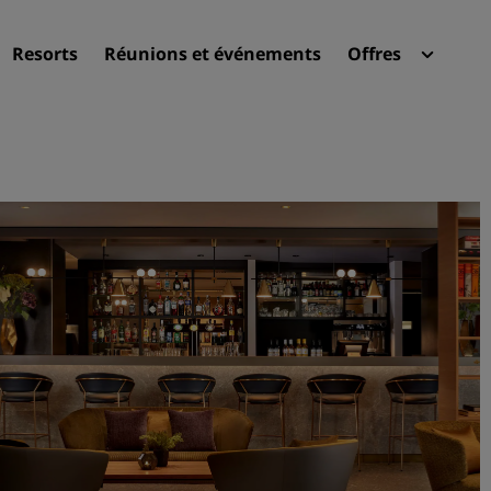
Resorts
Réunions et événements
Offres
Radi
Mes 
Trouvez votre hôtel
Destinations
Resorts
Appartements hôteliers
Hôtels d'aéroport
Nouveaux et futurs hôtels
Réunions et événements
Découvrez Radisson Meeti
Réservez une salle de réun