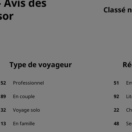
-
Avis des
Classé n
sor
Type de voyageur
Ré
152
Professionnel
51
Em
89
En couple
92
Li
32
Voyage solo
22
Ch
13
En famille
48
Se