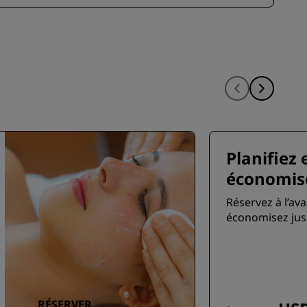
Planifiez 
économis
Réservez à l’av
économisez jus
RÉSERVER