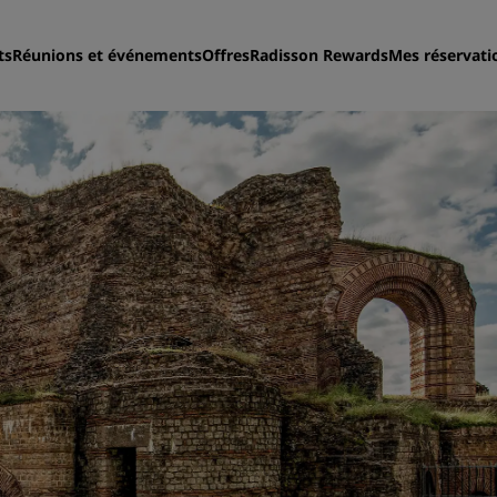
ts
Réunions et événements
Offres
Radisson Rewards
Mes réservati
Trouvez votre hôtel
Destinations
Resorts
Appartements hôteliers
Hôtels d'aéroport
Nouveaux et futurs hôtels
Réunions et événements
Découvrez Radisson Meeti
Réservez une salle de réun