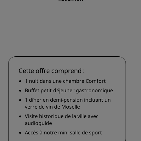
Rad Pets
Espaces dédiés aux mariages
Séjours durables
Séjours d'équipes sportives
Voyageur d'affaires
Hôtels du centre-ville
Consultez notre blog
Cette offre comprend :
Radisson Rewards
1 nuit dans une chambre Comfort
Buffet petit-déjeuner gastronomique
Découvrez Radisson Rewards
1 dîner en demi-pension incluant un
Avantages
verre de vin de Moselle
Comment utiliser vos points
Visite historique de la ville avec
s
Comment gagner des points
audioguide
Bookers et Planners
Accès à notre mini salle de sport