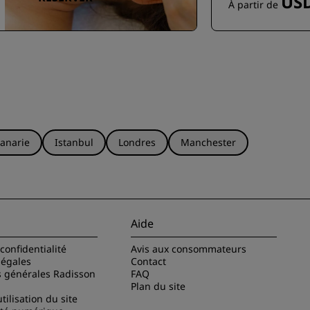
USD
À partir de
anarie
Istanbul
Londres
Manchester
Aide
confidentialité
Avis aux consommateurs
légales
Contact
s générales Radisson
FAQ
Plan du site
tilisation du site