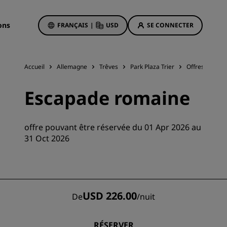
ons
FRANÇAIS
|
USD
SE CONNECTER
Accueil
Allemagne
Trêves
Park Plaza Trier
Offres d'hôtel
Offres d'hôtels
Escapade romaine
Découvrez nos offres
La magie opère dès les premiers
offre pouvant être réservée du 01 Apr 2026 au
instants
31 Oct 2026
Deals of the Day
Réservez à l’avance
Voir nos forfaits
USD 226.00
De
/
nuit
Idées de voyage
ngs
Hôtels adaptés aux familles
RÉSERVER
ion