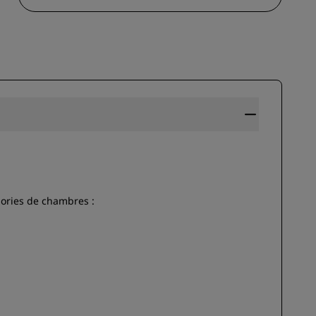
ADHÉRER
gories de chambres :