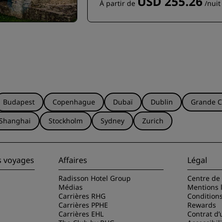
USD 255.26
À partir de
/nuit
Budapest
Copenhague
Dubaï
Dublin
Grande C
Shanghai
Stockholm
Sydney
Zurich
s voyages
Affaires
Légal
Radisson Hotel Group
Centre de 
Médias
Mentions 
Carrières RHG
Condition
Carrières PPHE
Rewards
Carrières EHL
Contrat d’u