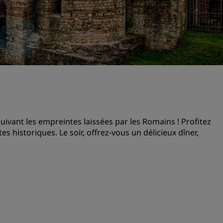
Demander un devis
Pour les événements
Solutions d’entreprise
Rechercher des vols
Rechercher des vols
Restaurants
suivant les empreintes laissées par les Romains ! Profitez
es historiques. Le soir, offrez-vous un délicieux dîner,
Rechercher un restaurant
Services numériques
Application Radisson Hotel