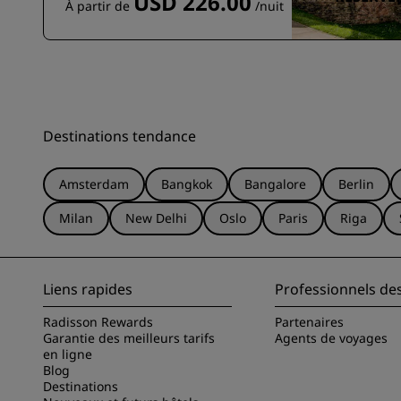
USD 226.00
À partir de
/nuit
Destinations tendance
Amsterdam
Bangkok
Bangalore
Berlin
Milan
New Delhi
Oslo
Paris
Riga
Liens rapides
Professionnels de
Radisson Rewards
Partenaires
Garantie des meilleurs tarifs
Agents de voyages
en ligne
Blog
Destinations