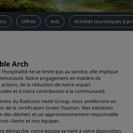
Demander un devis
Pour les événements
ess
Offres
Avis
Activités touristiques à pr
Solutions d’entreprise
Rechercher des vols
Rechercher des vols
ble Arch
Restaurants
hospitalité ne se limite pas au service, elle implique
 communauté. Notre engagement en matière de
Rechercher un restaurant
ctions, de la réduction de notre impact
cales et à notre contribution à la communauté.
Services numériques
ness du Radisson Hotel Group, nous améliorons en
on de la certification Green Tourism. Nos initiatives
Application Radisson Hotel
ction des déchets et un approvisionnement responsable
nos clients et nos équipes.
e démarche, notre équipe se tient à votre disposition.