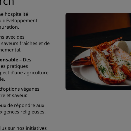
rch
e hospitalité
du développement
auration.
ns avec des
 saveurs fraîches et de
nnemental.
ponsable
– Des
des pratiques
spect d’une agriculture
le.
d’options véganes,
re et saveur.
ux de répondre aux
xigences religieuses.
us sur nos initiatives