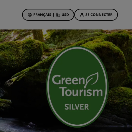
FRANÇAIS
|
USD
SE CONNECTER
sson Rewards
réservations
Offres d'hôtels
Découvrez nos offres
La magie opère dès les premiers
instants
Deals of the Day
Réservez à l’avance
Voir nos forfaits
Idées de voyage
ngs
Hôtels adaptés aux familles
ion