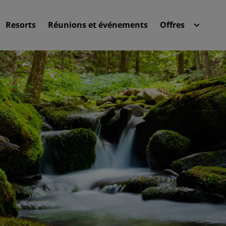
Resorts
Réunions et événements
Offres
Radi
Mes 
Trouvez votre hôtel
Destinations
Resorts
Appartements hôteliers
Hôtels d'aéroport
Nouveaux et futurs hôtels
Réunions et événements
Découvrez Radisson Meeti
Réservez une salle de réun