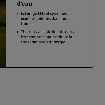
d’eau
Éclairage LED et systèmes
écoénergétiques dans tout
l’hôtel.
Thermostats intelligents dans
les chambres pour réduire la
consommation d’énergie.
Robinets et pommes de douche
à faible débit pour économiser
l’eau.
Choisissez de renoncer au
service de ménage afin
d’économiser l’eau et l’énergie,
tout en réduisant l’utilisation de
produits chimiques : il vous
suffit d’accrocher l'accroche-
porte en forme d’arbre à votre
porte.