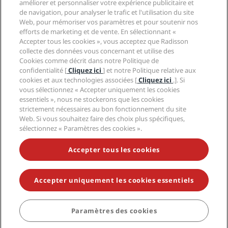
Aide
Hôtels adaptés aux Familles
améliorer et personnaliser votre expérience publicitaire et
Carrières PPHE
Mentions légales
Santé et sécurité
de navigation, pour analyser le trafic et l'utilisation du site
Carrières EHL
Conditions générales Radisson Rewards
Web, pour mémoriser vos paramètres et pour soutenir nos
Avis aux consommateurs
The Club by RHG
Médias sociaux
Contrat d’utilisation du site
efforts de marketing et de vente. En sélectionnant «
Contact
Opportunités de développement
Accepter tous les cookies », vous acceptez que Radisson
Accessibilité numérique
FAQ
Marques Radisson Hotels
Entreprise responsable
collecte des données vous concernant et utilise des
Déclaration sur l’esclavage moderne
Plan du site
Cookies comme décrit dans notre Politique de
Approvisionnement
confidentialité [
Cliquez ici
] et notre Politique relative aux
cookies et aux technologies associées [
Cliquez ici
.]. Si
vous sélectionnez « Accepter uniquement les cookies
essentiels », nous ne stockerons que les cookies
strictement nécessaires au bon fonctionnement du site
Web. Si vous souhaitez faire des choix plus spécifiques,
sélectionnez « Paramètres des cookies ».
NE MANQUEZ AUCUNE DE NOS OFFRES LES PLUS
POPULAIRES
Accepter tous les cookies
Accepter uniquement les cookies essentiels
© 2026 Radisson Hotel Group.
Tous droits réservés. RHG Radisson
Hotel Group, Radisson, Radisson RED, Radisson Blu, Radisson Collection,
Radisson Individuals, Park Plaza, Park Inn, Country Inn & Suites, Prize by
Radisson, Radisson Rewards, et Radisson Meetings sont des marques
Paramètres des cookies
déposées de Radisson Hotel Group.