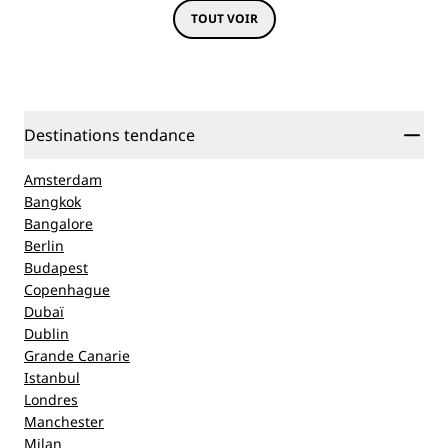
TOUT VOIR
Destinations tendance
Amsterdam
Bangkok
Bangalore
Berlin
Budapest
Copenhague
Dubaï
Dublin
Grande Canarie
Istanbul
Londres
Manchester
Milan