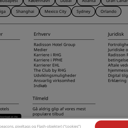
Budapest
København
Dubai
Atlanta
Gran Canar
Anmod om et tilbud
iga
Shanghai
Mexico City
Sydney
Orlando
Destinationer til events
Brancheløsninger
er
Erhverv
Juridisk
Søg flyafgange
Radisson Hotel Group
Fortroligh
Medier
Juridiske 
Søg flyafgange
Karriere i RHG
Radisson 
Karriere i PPHE
betingelse
Karrierer EHL
Aftale ved
Spisning
The Club by RHG
hjemmesi
Udviklingsmuligheder
Digital ti
Søg efter en restaurant
Ansvarlig virksomhed
Erklæring
Indkøb
Digitale tjenester
Tilmeld
Radisson Hotels-app
otels
Gå aldrig glip af vores mest
populære tilbud
eacons, pixeltags og Flash-objekter) (“cookies”)