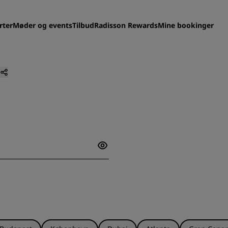
rter
Møder og events
Tilbud
Radisson Rewards
Mine bookinger
Find dit hotel
Destinationer
Resorter
Servicerede lejligheder
Lufthavnshoteller
Nye og kommende hotelle
Møder og arrangementer
Opdag Radisson Meetings
Book et mødelokale