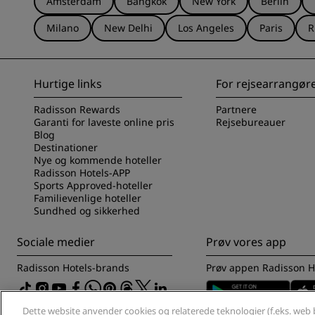
Amsterdam
Bangkok
New York
Berlin
Milano
New Delhi
Los Angeles
Paris
R
Tilknyttede brands i Kina
Hurtige links
For rejsearrangør
Radisson Rewards
Partnere
Garanti for laveste online pris
Rejsebureauer
Blog
Destinationer
Nye og kommende hoteller
Radisson Hotels-APP
Sports Approved-hoteller
Familievenlige hoteller
Sundhed og sikkerhed
Sociale medier
Prøv vores app
Radisson Hotels-brands
Prøv appen Radisson H
Dette website anvender cookies og relaterede teknologier (f.eks. web b