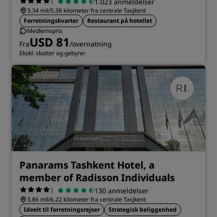
|
1.023 anmeldelser
3.34 mil/5.38 kilometer fra centrale Tasjkent
Forretningskvarter
Restaurant på hotellet
Medlemspris
USD 81
Fra
/overnatning
Ekskl. skatter og gebyrer
Panarams Tashkent Hotel, a
member of Radisson Individuals
|
130 anmeldelser
3.86 mil/6.22 kilometer fra centrale Tasjkent
Ideelt til forretningsrejser
Strategisk beliggenhed