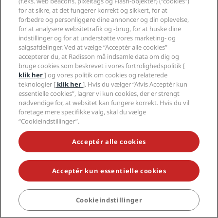
(f.eks. web beacons, pixeltags og Flash-objekter) (“cookies”)
Karriere i RHG
Fortrolighedscenter
Hjælp
Familievenlige hoteller
for at sikre, at det fungerer korrekt og sikkert, for at
Karriere i PPHE
Juridiske oplysninger
Sundhed og sikkerhed
forbedre og personliggøre dine annoncer og din oplevelse,
Karrierer EHL
Radisson Rewards vilkår og betingelser
Advarsler til forbrugere
for at analysere websitetrafik og -brug, for at huske dine
The Club by RHG
Sociale medier
Aftale vedrørende brug af hjemmesiden
indstillinger og for at understøtte vores marketing- og
Kontakt
Udviklingsmuligheder
salgsafdelinger. Ved at vælge “Acceptér alle cookies”
Digital tilgængelighed
Ofte stillede spørgsmål
Radisson Hotels-brands
Ansvarlig virksomhed
accepterer du, at Radisson må indsamle data om dig og
Erklæring om moderne slaveri
Sitemap
bruge cookies som beskrevet i vores fortrolighedspolitik [
Indkøb
klik her
] og vores politik om cookies og relaterede
teknologier [
klik her
]. Hvis du vælger “Afvis Acceptér kun
essentielle cookies”, lagrer vi kun cookies, der er strengt
nødvendige for, at websitet kan fungere korrekt. Hvis du vil
foretage mere specifikke valg, skal du vælge
“Cookieindstillinger”.
GÅ ALDRIG GLIP AF VORES MEST POPULÆRE TILBUD
Acceptér alle cookies
Acceptér kun essentielle cookies
© 2026 Radisson Hotel Group.
Alle rettigheder forbeholdes. RHG
Radisson Hotel Group, Radisson, Radisson RED, Radisson Blu, Radisson
Collection, Radisson Individuals, Park Plaza, Park Inn, Country Inn &
Suites, Prize by Radisson, Radisson Rewards og Radisson Meetings er
Cookieindstillinger
varemærker tilhørende Radisson Hotel Group.